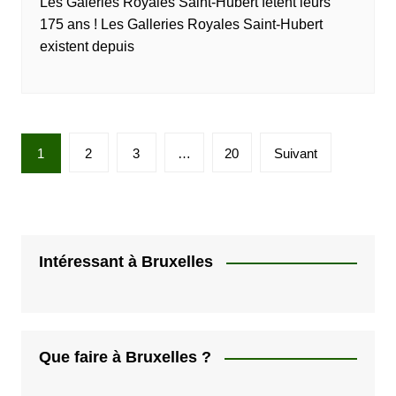
Les Galeries Royales Saint-Hubert fêtent leurs
175 ans ! Les Galleries Royales Saint-Hubert
existent depuis
P
1
2
3
…
20
Suivant
a
g
i
n
Intéressant à Bruxelles
a
t
i
Que faire à Bruxelles ?
o
n