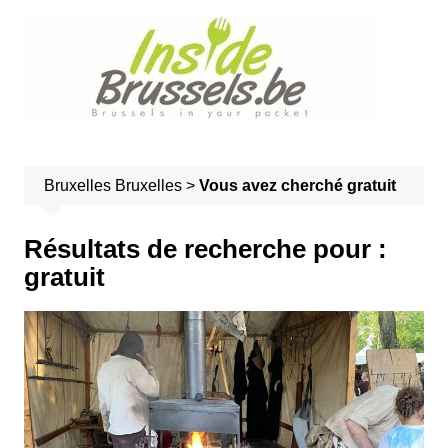
A
l
l
e
r
a
u
Bruxelles
Bruxelles
>
Vous avez cherché gratuit
c
o
n
Résultats de recherche pour :
t
gratuit
e
n
u