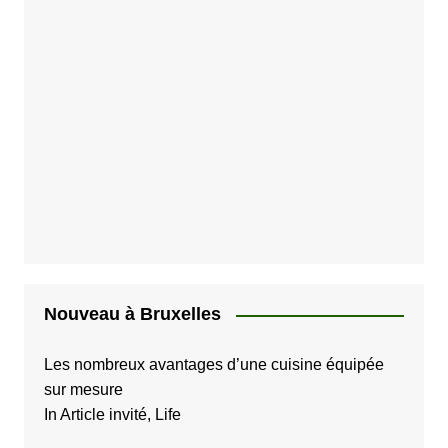
d
e
s
p
u
b
l
i
c
a
Nouveau à Bruxelles
t
i
Les nombreux avantages d’une cuisine équipée
sur mesure
o
In Article invité, Life
n