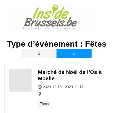
A
l
l
e
r
a
u
Type d’évènement :
Fêtes
c
o
n
t
Marché de Noël de l’Os à
e
Moelle
n
u
2023-12-15 - 2023-12-17
-
Fêtes