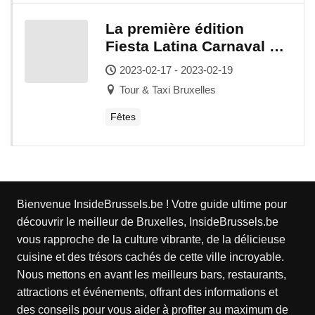
La première édition
Fiesta Latina Carnaval à
Tour&Taxi Bruxelles 2023
2023-02-17 - 2023-02-19
Tour & Taxi Bruxelles
Fêtes
Bienvenue InsideBrussels.be ! Votre guide ultime pour
découvrir le meilleur de Bruxelles, InsideBrussels.be
vous rapproche de la culture vibrante, de la délicieuse
cuisine et des trésors cachés de cette ville incroyable.
Nous mettons en avant les meilleurs bars, restaurants,
attractions et événements, offrant des informations et
des conseils pour vous aider à profiter au maximum de