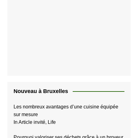
s
p
u
b
l
i
c
a
t
i
Nouveau à Bruxelles
o
Les nombreux avantages d’une cuisine équipée
n
sur mesure
s
In Article invité, Life
Pourquoi valoriser ses déchets grâce à un broyeur