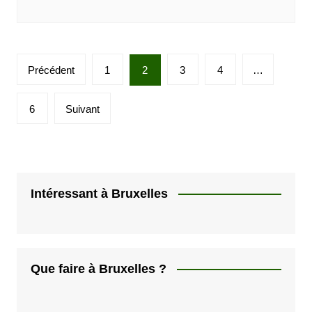
P
Précédent
1
2
3
4
…
a
g
6
Suivant
i
n
a
t
Intéressant à Bruxelles
i
o
n
Que faire à Bruxelles ?
d
e