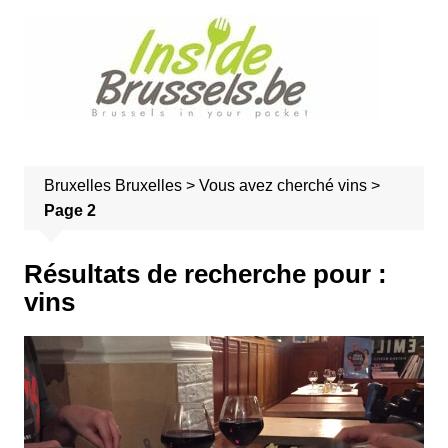
A
l
l
e
r
a
u
Bruxelles
Bruxelles
>
Vous avez cherché vins
>
c
Page 2
o
n
t
Résultats de recherche pour :
e
vins
n
u