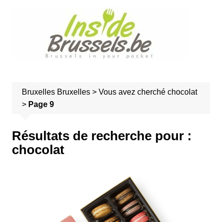
A
l
l
e
r
a
u
Bruxelles
Bruxelles
>
Vous avez cherché chocolat
c
>
Page 9
o
n
t
Résultats de recherche pour :
e
chocolat
n
u