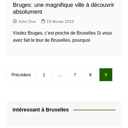
Bruges: une magnifique ville à découvrir
absolument
John Doe
19 février 2015
Visitez Bruges, c’est proche de Bruxelles Si vous
avez fait le tour de Bruxelles, pourquoi
P
Précédent
1
…
7
8
9
a
g
i
n
Intéressant à Bruxelles
a
t