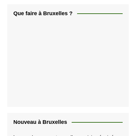
i
Que faire à Bruxelles ?
o
n
d
e
s
p
u
b
l
i
c
a
Nouveau à Bruxelles
t