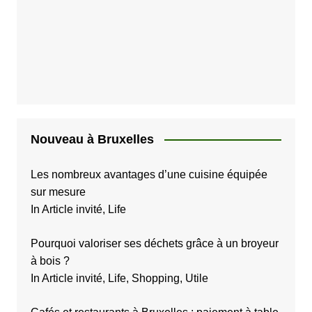
b
l
i
c
a
t
i
Nouveau à Bruxelles
o
Les nombreux avantages d’une cuisine équipée
n
sur mesure
s
In Article invité, Life
Pourquoi valoriser ses déchets grâce à un broyeur
à bois ?
In Article invité, Life, Shopping, Utile