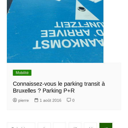
Mobilité
Connaissez-vous le parking transit à
Bruxelles ? Parking P+R
pierre
1 août 2016
0
P