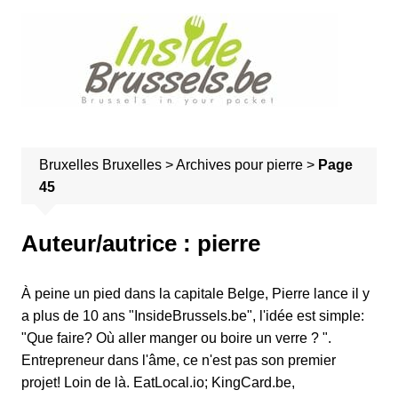
A
l
l
e
r
a
u
Bruxelles
Bruxelles
>
Archives pour pierre
>
Page
c
45
o
n
t
Auteur/autrice :
pierre
e
n
À peine un pied dans la capitale Belge, Pierre lance il y
u
a plus de 10 ans "InsideBrussels.be", l'idée est simple:
"Que faire? Où aller manger ou boire un verre ? ".
Entrepreneur dans l'âme, ce n'est pas son premier
projet! Loin de là. EatLocal.io; KingCard.be,