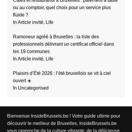
Cafés et restaurants à Bruxelles : paiement à table
ou au comptoir, quel choix pour un service plus
fluide ?
In Article invité, Life
Ramoneur agréé à Bruxelles : la liste des
professionnels délivrant un certificat officiel dans
les 19 communes
In Article invité, Life
Plaisirs d’Été 2026 : l’été bruxellois se vit à ciel
ouvert ☀️
In Uncategorised
Bienvenue InsideBrussels.be ! Votre guide ultime pour
découvrir le meilleur de Bruxelles, InsideBrussels.be
vous rapproche de la culture vibrante, de la délicieuse