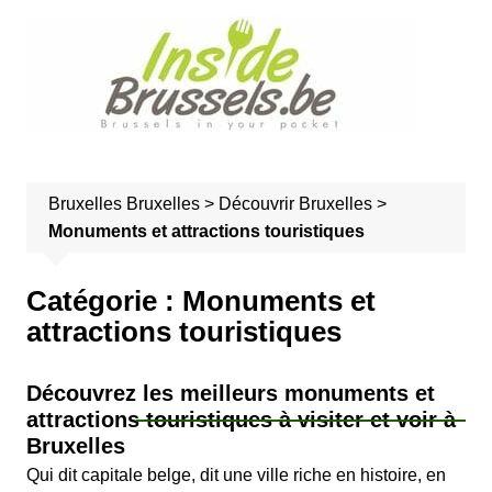
A
l
l
e
r
a
u
Bruxelles
Bruxelles
>
Découvrir Bruxelles
>
c
Monuments et attractions touristiques
o
n
t
Catégorie :
Monuments et
e
attractions touristiques
n
u
Découvrez les meilleurs monuments et
attractions touristiques à visiter et voir à
Bruxelles
Qui dit capitale belge, dit une ville riche en histoire, en