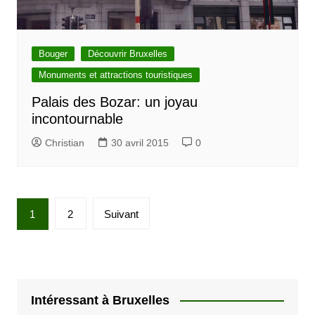
Bouger
Découvrir Bruxelles
Monuments et attractions touristiques
Palais des Bozar: un joyau
incontournable
Christian
30 avril 2015
0
P
1
2
Suivant
a
g
i
n
Intéressant à Bruxelles