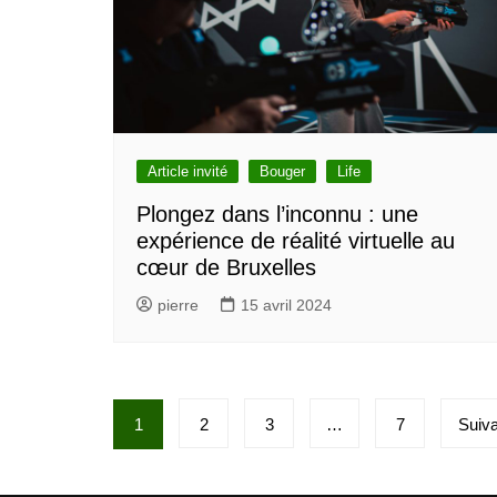
Article invité
Bouger
Life
Plongez dans l’inconnu : une
expérience de réalité virtuelle au
cœur de Bruxelles
pierre
15 avril 2024
Pagination
1
2
3
…
7
Suiva
des