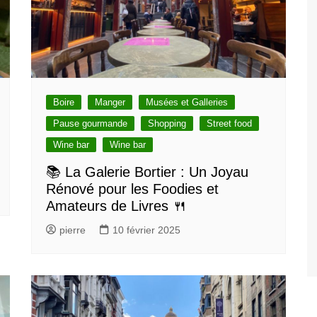
Boire
Manger
Musées et Galleries
Pause gourmande
Shopping
Street food
Wine bar
Wine bar
📚 La Galerie Bortier : Un Joyau
Rénové pour les Foodies et
Amateurs de Livres 🍴
pierre
10 février 2025