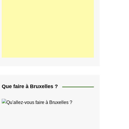
ελληνικά
日本人
Svenska
Italiano
한국인
Portugués
Polski
Que faire à Bruxelles ?