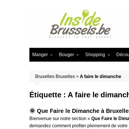
Aller
au
contenu
Manger
Bouger
Shopping
Décou
Activité pour les foodies à
💸 Que faire gratuitement à
🎨 Design & Déco
🧒Act
Bruxelles
Bruxelles?
🚶 Ba
Bruxelles
Bruxelles
>
A faire le dimanche
💻 Geek
Bouger à Bruxelles
Bruxe
Les Marchés à Bruxel
Visiter & décpuvrir Bruxelles
👪 Br
Étiquette :
A faire le dimanc
🏆 Best of Shopping
A faire le dimanche
👪 Vis
Bruxelles
Activités pour Geek à
group
🌞 Que Faire le Dimanche à Bruxelles
Magasins de Bouche
Bruxelles
Bienvenue sur notre section «
Que Faire le Dim
❤️ Br
Faire du shopping à
Avec enfants à Bruxelles
demandez comment profiter pleinement de votre 
activi
Bruxelles