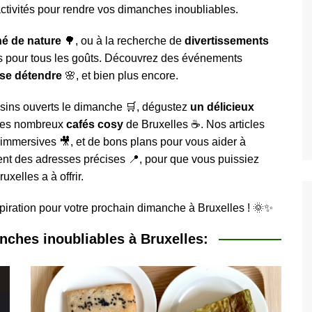
ctivités pour rendre vos dimanches inoubliables.
ivités gratuites à
xelles
lles
é de nature
🌳, ou à la recherche de
divertissements
les
onuments et attractions
ns pour tous les goûts. Découvrez des événements
tiques
se détendre
Découvrez les
🌸, et bien plus encore.
rs monuments et attractions
ques à visiter et voir à
sins ouverts le dimanche 🛒, dégustez
un délicieux
les
des nombreux
cafés cosy
de Bruxelles ☕. Nos articles
ure, Parcs et Jardin à
 immersives 🎥, et de bons plans pour vous aider à
lles
ent des adresses précises 📍, pour que vous puissiez
sées et
uxelles a à offrir.
ies
Découvez les
rs musées et galleries à
 à Bruxelles
spiration pour votre prochain dimanche à Bruxelles ! 🌞✨
anches inoubliables à Bruxelles: