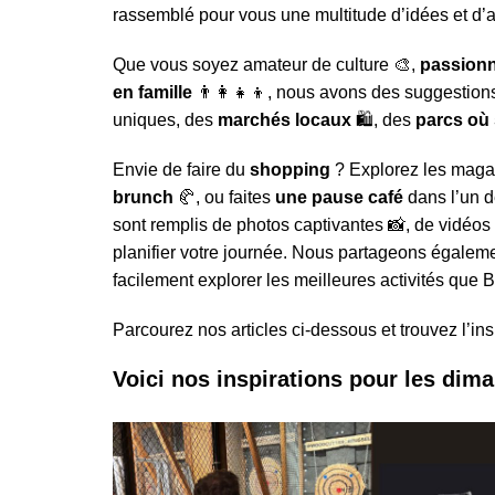
rassemblé pour vous une multitude d’idées et d’a
Bruxelles quand il pleut
💰 Act
Acheter en ligne à Bru
Les meilleurs endroits de
Bruxe
Que vous soyez amateur de culture 🎨,
passionn
Acheter local à Bruxel
Bruxelles
🏛️ M
en famille
👨‍👩‍👧‍👦, nous avons des suggestio
Bruxelles BIO!
Brusselslife
touris
uniques, des
marchés locaux
🛍️, des
parcs où 
meilleu
touristi
Envie de faire du
shopping
? Explorez les maga
Bruxel
brunch
🥐, ou faites
une pause café
dans l’un 
🌳 Nat
sont remplis de photos captivantes 📸, de vidéos
Bruxe
planifier votre journée. Nous partageons égalem
🎨 Mu
facilement explorer les meilleures activités que Br
Galler
meilleu
Visiter
Parcourez nos articles ci-dessous et trouvez l’in
Voici nos inspirations pour les dim