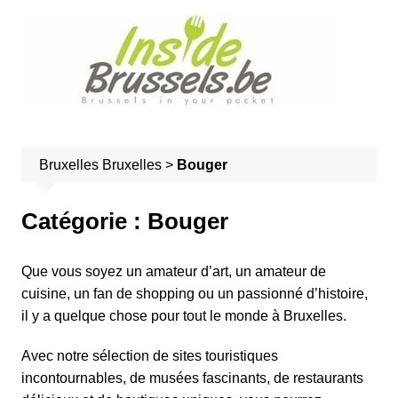
A
l
l
e
r
a
u
Bruxelles
Bruxelles
>
Bouger
c
o
n
Catégorie :
Bouger
t
e
Que vous soyez un amateur d’art, un amateur de
n
cuisine, un fan de shopping ou un passionné d’histoire,
u
il y a quelque chose pour tout le monde à Bruxelles.
Avec notre sélection de sites touristiques
incontournables, de musées fascinants, de
restaurants