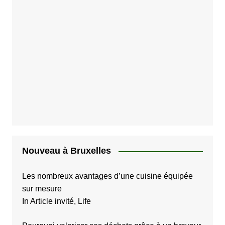
d
e
s
p
u
b
l
i
c
a
Nouveau à Bruxelles
t
i
Les nombreux avantages d’une cuisine équipée
sur mesure
o
In Article invité, Life
n
s