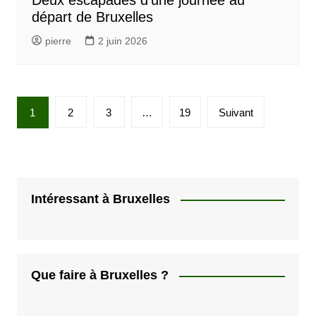
Deux escapades d’une journée au
départ de Bruxelles
pierre
2 juin 2026
P
1
2
3
…
19
Suivant
a
g
i
n
Intéressant à Bruxelles
a
t
i
Que faire à Bruxelles ?
o
n