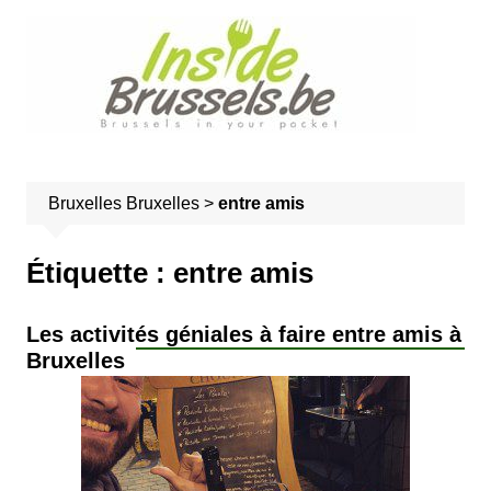
A
l
l
e
r
a
u
Bruxelles
Bruxelles
>
entre amis
c
o
n
Étiquette :
entre amis
t
e
Les activités géniales à faire entre amis à
n
Bruxelles
u