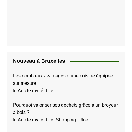
p
u
b
l
i
c
a
Nouveau à Bruxelles
t
i
Les nombreux avantages d’une cuisine équipée
sur mesure
o
In Article invité, Life
n
s
Pourquoi valoriser ses déchets grâce à un broyeur
à bois ?
In Article invité, Life, Shopping, Utile