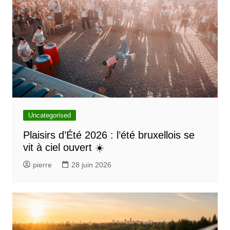
a
t
i
o
n
d
e
l
Uncategorised
’
Plaisirs d’Été 2026 : l’été bruxellois se
vit à ciel ouvert ☀️
a
r
pierre
28 juin 2026
t
i
c
l