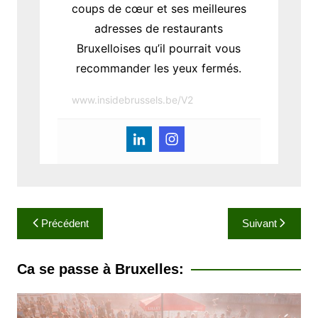
coups de cœur et ses meilleures
adresses de restaurants
Bruxelloises qu’il pourrait vous
recommander les yeux fermés.
www.insidebrussels.be/V2
N
Précédent
Suivant
a
v
Ca se passe à Bruxelles:
i
g