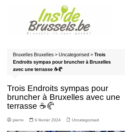
A
l
l
e
r
a
u
Bruxelles
Bruxelles
>
Uncategorised
>
Trois
c
Endroits sympas pour bruncher à Bruxelles
o
avec une terrasse ☕🥐
n
t
e
Trois Endroits sympas pour
n
bruncher à Bruxelles avec une
u
terrasse ☕🥐
pierre
6 février 2024
Uncategorised