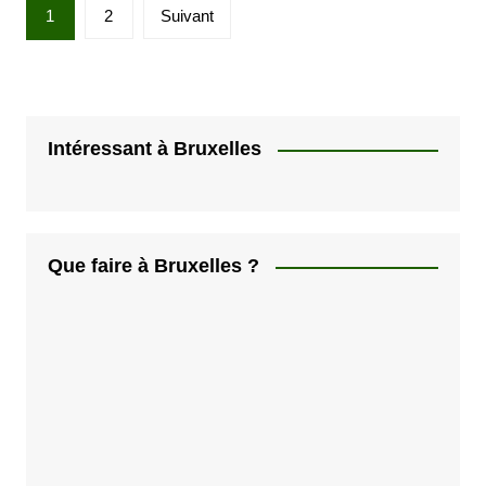
P
1
2
Suivant
a
g
i
n
Intéressant à Bruxelles
a
t
i
Que faire à Bruxelles ?
o
n
d
e
s
p
u