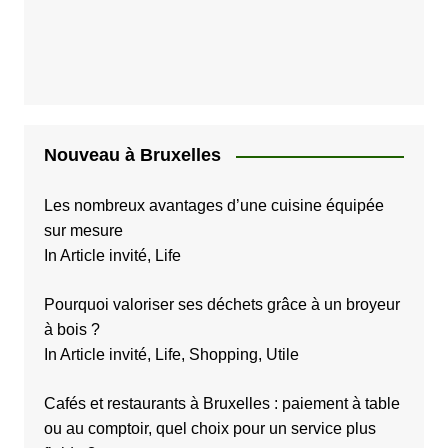
b
l
i
c
a
Nouveau à Bruxelles
t
i
Les nombreux avantages d’une cuisine équipée
sur mesure
o
In Article invité, Life
n
s
Pourquoi valoriser ses déchets grâce à un broyeur
à bois ?
In Article invité, Life, Shopping, Utile
Cafés et restaurants à Bruxelles : paiement à table
ou au comptoir, quel choix pour un service plus