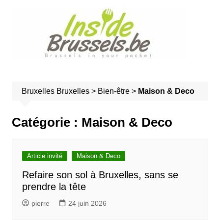
A
l
l
e
r
a
u
Bruxelles
Bruxelles
>
Bien-être
>
Maison & Deco
c
o
n
Catégorie :
Maison & Deco
t
e
n
Article invité
Maison & Deco
u
Refaire son sol à Bruxelles, sans se
prendre la tête
pierre
24 juin 2026