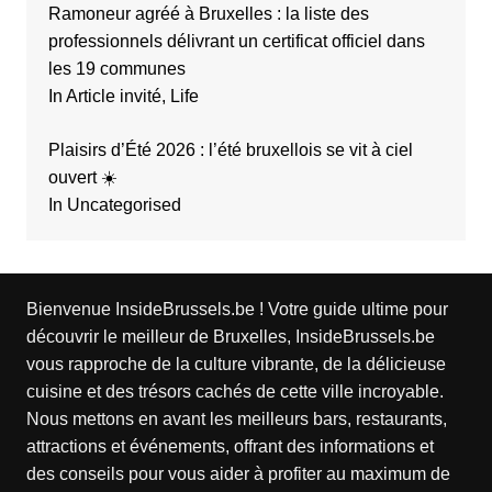
Ramoneur agréé à Bruxelles : la liste des
professionnels délivrant un certificat officiel dans
les 19 communes
In Article invité, Life
Plaisirs d’Été 2026 : l’été bruxellois se vit à ciel
ouvert ☀️
In Uncategorised
Bienvenue InsideBrussels.be ! Votre guide ultime pour
découvrir le meilleur de Bruxelles, InsideBrussels.be
vous rapproche de la culture vibrante, de la délicieuse
cuisine et des trésors cachés de cette ville incroyable.
Nous mettons en avant les meilleurs bars, restaurants,
attractions et événements, offrant des informations et
des conseils pour vous aider à profiter au maximum de