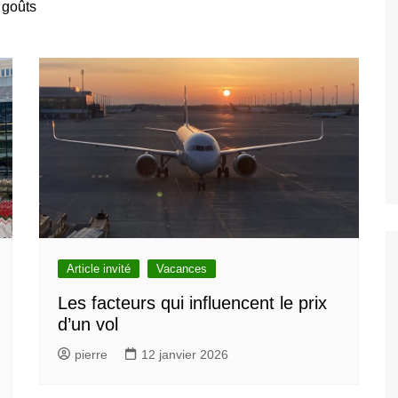
 goûts
ivités gratuites à
xelles
lles
les
onuments et attractions
tiques
Découvrez les
rs monuments et attractions
ques à visiter et voir à
les
ure, Parcs et Jardin à
lles
sées et
ies
Découvez les
rs musées et galleries à
 à Bruxelles
Article invité
Vacances
Les facteurs qui influencent le prix
d’un vol
pierre
12 janvier 2026