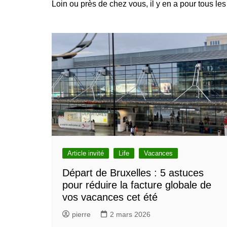
Loin ou près de chez vous, il y en a pour tous les
Bruxelles quand il pleut
💰 Act
Acheter en ligne à Bru
Les meilleurs endroits de
Bruxe
Acheter local à Bruxel
Bruxelles
🏛️ M
Bruxelles BIO!
Brusselslife
touris
meilleu
touristi
Bruxel
🌳 Nat
Bruxe
🎨 Mu
Galler
meilleu
Visiter
Article invité
Life
Vacances
Départ de Bruxelles : 5 astuces
pour réduire la facture globale de
vos vacances cet été
pierre
2 mars 2026