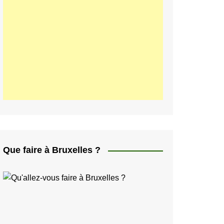
ελληνικά
日本人
Svenska
Italiano
한국인
Portugués
Polski
Que faire à Bruxelles ?