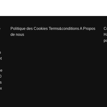
e
Politique des Cookies
Terms&conditions
A Propos
C
de nous
H
p
n
et
de
0
s
ux