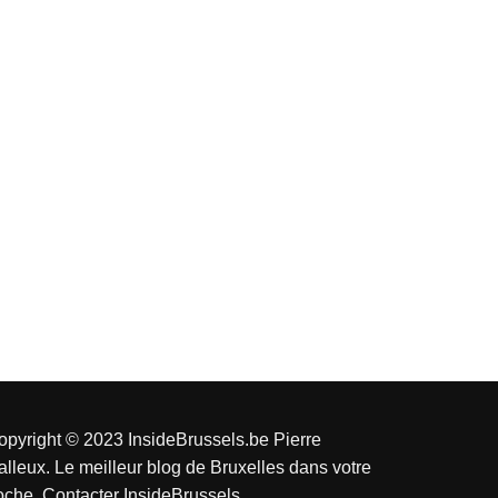
opyright © 2023 InsideBrussels.be
Pierre
alleux
. Le meilleur blog de Bruxelles dans votre
oche.
Contacter InsideBrussels