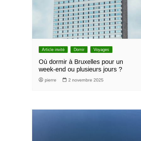
Bruxelles quand il pleut
💰 Act
Acheter en ligne à Bru
Les meilleurs endroits de
Bruxe
Acheter local à Bruxel
Bruxelles
🏛️ M
Bruxelles BIO!
Brusselslife
touris
meilleu
touristi
Article invité
Domir
Voyages
Bruxel
🌳 Nat
Où dormir à Bruxelles pour un
Bruxe
week-end ou plusieurs jours ?
🎨 Mu
pierre
2 novembre 2025
Galler
meilleu
Visiter