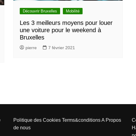
Découvrir Bruxelles
Mobilité
Les 3 meilleurs moyens pour louer
une voiture pour le weekend à
Bruxelles
pierre
7 février 2021
e
Politique des Cookies
Terms&conditions
A Propos
C
de nous
H
p