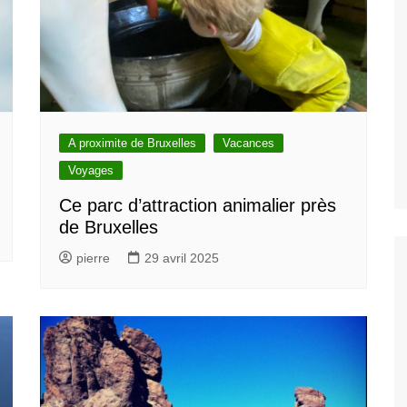
ivités gratuites à
xelles
lles
les
onuments et attractions
tiques
Découvrez les
rs monuments et attractions
ques à visiter et voir à
A proximite de Bruxelles
Vacances
les
Voyages
ure, Parcs et Jardin à
lles
Ce parc d’attraction animalier près
sées et
de Bruxelles
ies
Découvez les
rs musées et galleries à
pierre
29 avril 2025
 à Bruxelles