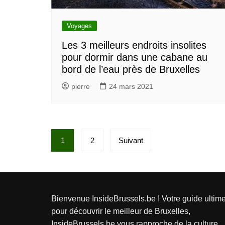
Voyages
Les 3 meilleurs endroits insolites
pour dormir dans une cabane au
bord de l’eau près de Bruxelles
pierre
24 mars 2021
Pagination
1
2
Suivant
des
publications
Bienvenue InsideBrussels.be ! Votre guide ultim
pour découvrir le meilleur de Bruxelles,
InsideBrussels.be vous rapproche de la culture