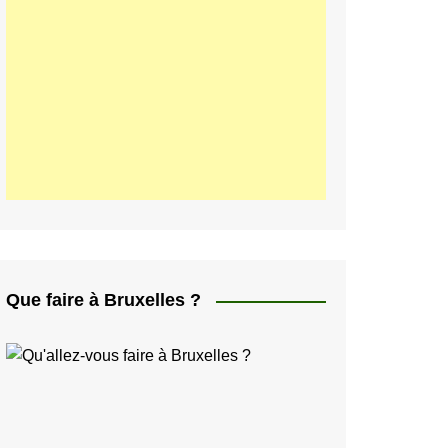
ελληνικά
日本人
Svenska
Italiano
한국인
Portugués
Polski
Que faire à Bruxelles ?