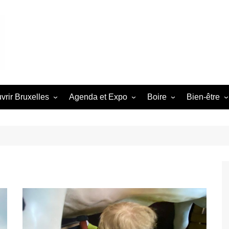
vrir Bruxelles
Agenda et Expo
Boire
Bien-être
ivités avec enfants
Que faire cette semaine à
Les meilleurs endroits b
Sports
Spor
Bruxelles ?
belge
[caption id="
lades à/près de
align="alignce
lles
Exposition Bruxelles
Tout sur la boisson!
Paddle Tennis 
Photo Tomasz
les
Prochains Évènements à
uxelles entre amis
unsplash[/capt
Bruxelles
tennis, squas
Nous avons tr
iter Bruxelles en
endroits où v
e
votre sport pré
uxelles en amoureux
Utile à Brux
tés