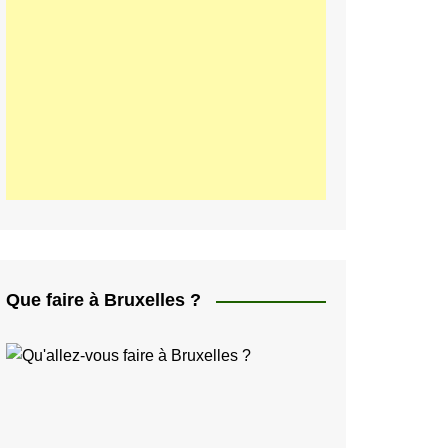
ελληνικά
日本人
Svenska
Italiano
한국인
Portugués
Polski
Que faire à Bruxelles ?