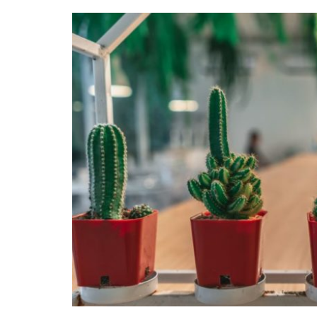
Bruxelles quand il pleut
💰 Act
Acheter en ligne à Bru
Les meilleurs endroits de
Bruxe
Acheter local à Bruxel
Bruxelles
🏛️ M
Bruxelles BIO!
Brusselslife
touris
meilleu
touristi
Bruxel
🌳 Nat
Bruxe
🎨 Mu
Galler
meilleu
Visiter