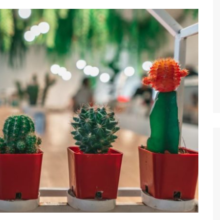
ivités gratuites à
xelles
lles
les
onuments et attractions
tiques
Découvrez les
rs monuments et attractions
ques à visiter et voir à
les
ure, Parcs et Jardin à
lles
sées et
ies
Découvez les
rs musées et galleries à
 à Bruxelles