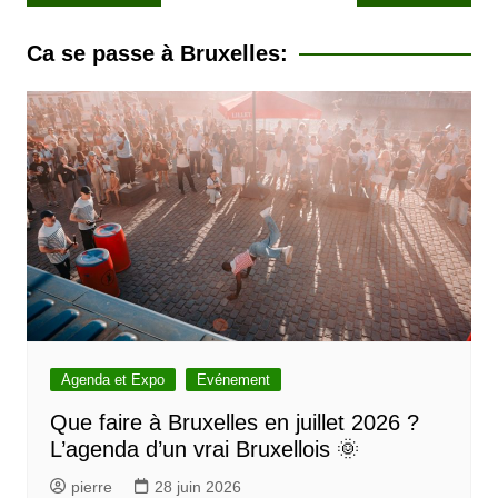
a
v
Ca se passe à Bruxelles:
i
g
a
t
i
o
n
d
e
l
Agenda et Expo
Evénement
’
Que faire à Bruxelles en juillet 2026 ?
L’agenda d’un vrai Bruxellois 🌞
a
r
pierre
28 juin 2026