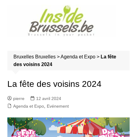
A
l
l
e
r
a
u
Bruxelles
Bruxelles
>
Agenda et Expo
>
La fête
c
des voisins 2024
o
n
t
La fête des voisins 2024
e
n
pierre
12 avril 2024
u
Agenda et Expo
,
Evénement