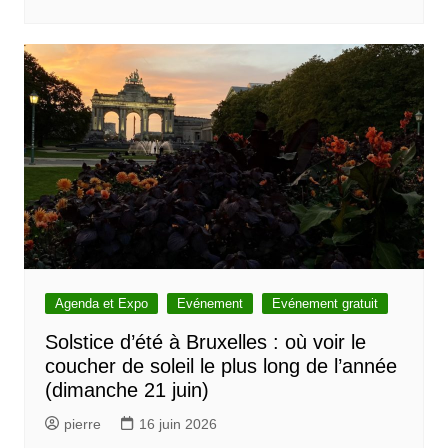
t
i
c
l
e
Agenda et Expo
Evénement
Evénement gratuit
Solstice d’été à Bruxelles : où voir le
coucher de soleil le plus long de l’année
(dimanche 21 juin)
pierre
16 juin 2026