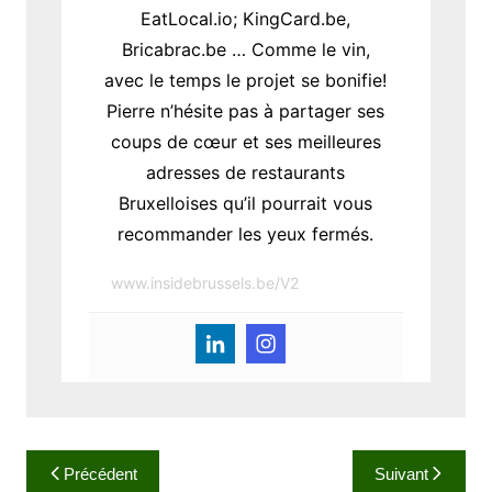
EatLocal.io; KingCard.be,
Bricabrac.be … Comme le vin,
avec le temps le projet se bonifie!
Pierre n’hésite pas à partager ses
coups de cœur et ses meilleures
adresses de restaurants
Bruxelloises qu’il pourrait vous
recommander les yeux fermés.
www.insidebrussels.be/V2
N
Précédent
Suivant