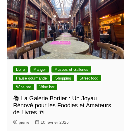
Boire
Manger
Musées et Galleries
Pause gourmande
Shopping
Street food
Wine bar
Wine bar
📚 La Galerie Bortier : Un Joyau
Rénové pour les Foodies et Amateurs
de Livres 🍴
pierre
10 février 2025