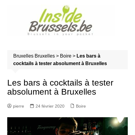
A
l
l
e
r
a
u
Bruxelles
Bruxelles
>
Boire
>
Les bars à
c
cocktails à tester absolument à Bruxelles
o
n
t
Les bars à cocktails à tester
e
absolument à Bruxelles
n
u
pierre
24 février 2020
Boire