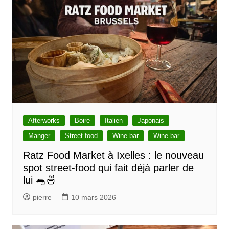
Afterworks
Boire
Italien
Japonais
Manger
Street food
Wine bar
Wine bar
Ratz Food Market à Ixelles : le nouveau
spot street-food qui fait déjà parler de
lui 🐀🍜
pierre
10 mars 2026