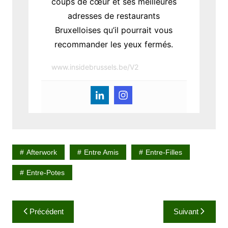
coups de cœur et ses meilleures
adresses de restaurants
Bruxelloises qu’il pourrait vous
recommander les yeux fermés.
www.insidebrussels.be/V2
Afterwork
Entre Amis
Entre-Filles
Entre-Potes
N
Précédent
Suivant
a