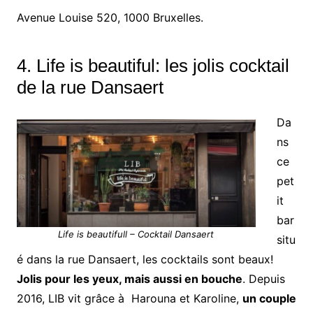
Avenue Louise 520, 1000 Bruxelles.
4. Life is beautiful: les jolis cocktail
de la rue Dansaert
Da
ns
ce
pet
it
bar
Life is beautifull – Cocktail Dansaert
situ
é dans la rue Dansaert, les cocktails sont beaux!
Jolis pour les yeux, mais aussi en bouche
. Depuis
2016, LIB vit grâce à Harouna et Karoline,
un couple