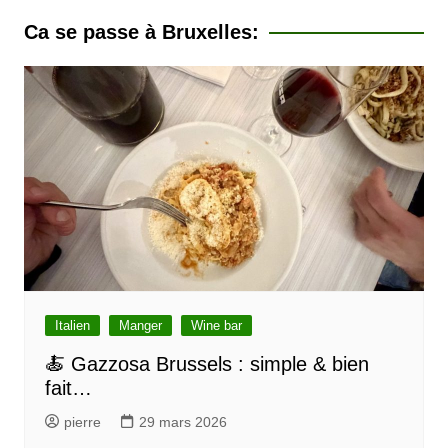
v
Ca se passe à Bruxelles:
i
g
a
t
i
o
n
d
e
l
Italien
Manger
Wine bar
’
🍝 Gazzosa Brussels : simple & bien
fait…
a
r
pierre
29 mars 2026