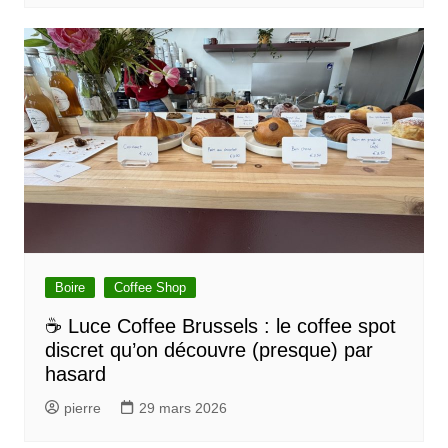
t
i
c
l
e
Boire
Coffee Shop
☕ Luce Coffee Brussels : le coffee spot
discret qu’on découvre (presque) par
hasard
pierre
29 mars 2026