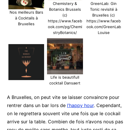
Chemistery &
GreenLab: Gin
Botanics Brussels
Tonic revisité à
Nos meilleurs Bars
(c)
Bruxelles (c)
à Cocktails à
https://www.faceb
https://www.faceb
Bruxelles
ook.com/pg/Chemi
ook.com/GreenLab
stryBotanics/
Louise
Life is beautifull
cocktail Dansaert
A Bruxelles, on peut vite se laisser convaincre pour
rentrer dans un bar lors de
l’happy hour
. Cependant,
on le regrettera souvent vite une fois que le cockail
arrive sur la table. Combien de fois n’avons nous pas
reçu de mojito sans menthe, tout juste sorti de sa