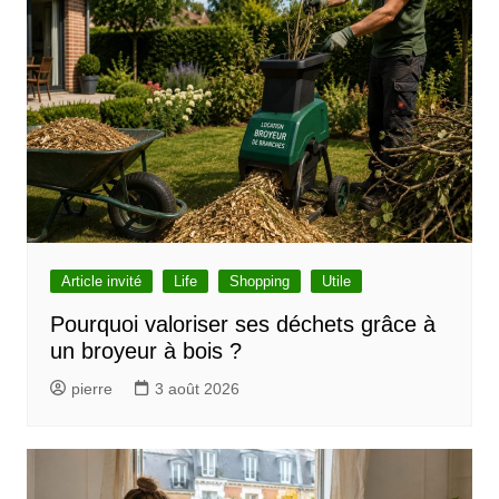
g
a
t
i
o
n
d
e
l
Article invité
Life
Shopping
Utile
’
Pourquoi valoriser ses déchets grâce à
un broyeur à bois ?
a
r
pierre
3 août 2026
t
i
c