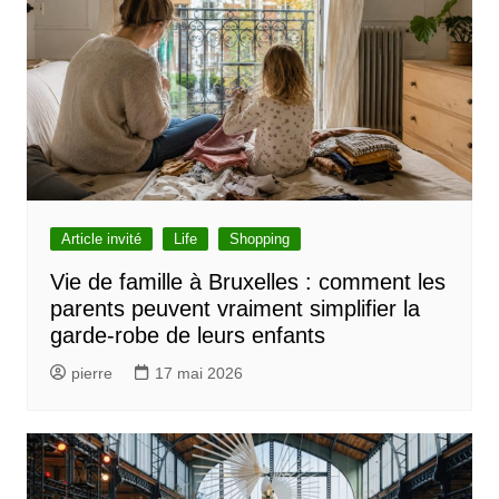
l
e
Article invité
Life
Shopping
Vie de famille à Bruxelles : comment les
parents peuvent vraiment simplifier la
garde-robe de leurs enfants
pierre
17 mai 2026