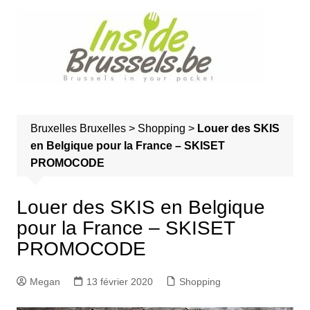
A
l
l
e
r
a
u
Bruxelles
Bruxelles
>
Shopping
>
Louer des SKIS
c
en Belgique pour la France – SKISET
o
PROMOCODE
n
t
e
Louer des SKIS en Belgique
n
pour la France – SKISET
u
PROMOCODE
Megan
13 février 2020
Shopping