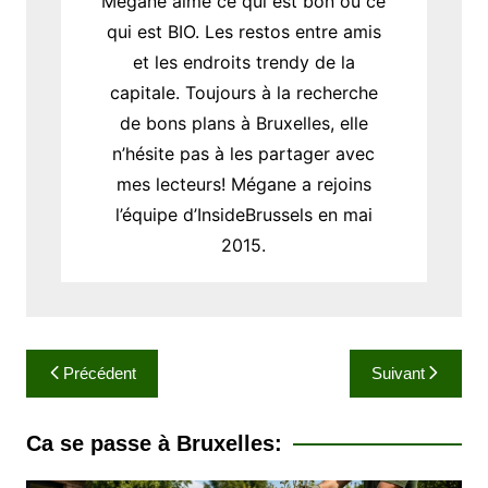
Mégane aime ce qui est bon ou ce
qui est BIO. Les restos entre amis
et les endroits trendy de la
capitale. Toujours à la recherche
de bons plans à Bruxelles, elle
n’hésite pas à les partager avec
mes lecteurs! Mégane a rejoins
l’équipe d’InsideBrussels en mai
2015.
N
Précédent
Suivant
a
v
Ca se passe à Bruxelles:
i