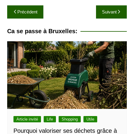
N
Précédent
Suivant
a
v
Ca se passe à Bruxelles:
i
g
a
t
i
o
n
d
e
l
Article invité
Life
Shopping
Utile
’
Pourquoi valoriser ses déchets grâce à