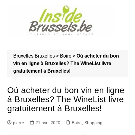
A
l
l
e
r
a
u
Bruxelles
Bruxelles
>
Boire
>
Où acheter du bon
c
vin en ligne à Bruxelles? The WineList livre
o
gratuitement à Bruxelles!
n
t
e
Où acheter du bon vin en ligne
n
à Bruxelles? The WineList livre
u
gratuitement à Bruxelles!
pierre
21 avril 2020
Boire
,
Shopping