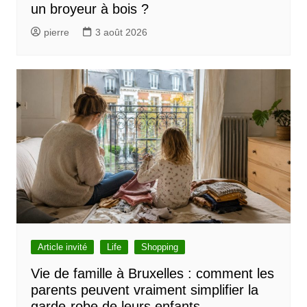
un broyeur à bois ?
a
r
pierre
3 août 2026
t
i
c
l
e
Article invité
Life
Shopping
Vie de famille à Bruxelles : comment les
parents peuvent vraiment simplifier la
garde-robe de leurs enfants