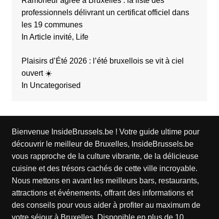
Ramoneur agréé à Bruxelles : la liste des
professionnels délivrant un certificat officiel dans
les 19 communes
In Article invité, Life
Plaisirs d’Été 2026 : l’été bruxellois se vit à ciel
ouvert ☀️
In Uncategorised
Bienvenue InsideBrussels.be ! Votre guide ultime pour
découvrir le meilleur de Bruxelles, InsideBrussels.be
vous rapproche de la culture vibrante, de la délicieuse
cuisine et des trésors cachés de cette ville incroyable.
Nous mettons en avant les meilleurs bars, restaurants,
attractions et événements, offrant des informations et
des conseils pour vous aider à profiter au maximum de
votre séjour à Bruxelles. Disponible en plus de 10