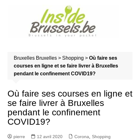
A
l
l
e
r
a
u
Bruxelles
Bruxelles
>
Shopping
>
Où faire ses
c
courses en ligne et se faire livrer à Bruxelles
o
pendant le confinement COVID19?
n
t
e
Où faire ses courses en ligne et
n
se faire livrer à Bruxelles
u
pendant le confinement
COVID19?
pierre
12 avril 2020
Corona
,
Shopping