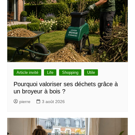
a
t
i
o
n
d
e
l
Article invité
Life
Shopping
Utile
’
Pourquoi valoriser ses déchets grâce à
un broyeur à bois ?
a
r
pierre
3 août 2026
t
i
c