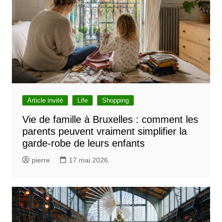
l
e
Article invité
Life
Shopping
Vie de famille à Bruxelles : comment les
parents peuvent vraiment simplifier la
garde-robe de leurs enfants
pierre
17 mai 2026