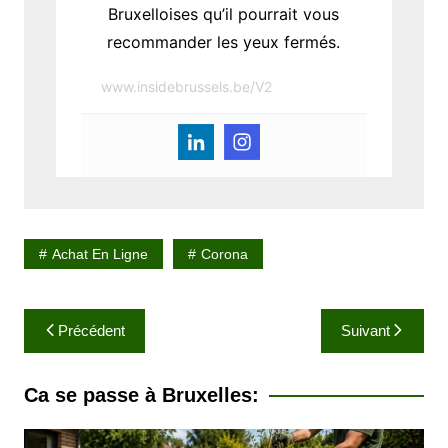
Bruxelloises qu’il pourrait vous
recommander les yeux fermés.
www.insidebrussels.be/V2
Achat En Ligne
Corona
N
Précédent
Suivant
a
v
Ca se passe à Bruxelles:
i
g