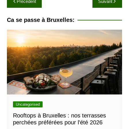
Précédent
Suivant
a
v
Ca se passe à Bruxelles:
i
g
a
t
i
o
n
d
e
l
Uncategorised
’
Rooftops à Bruxelles : nos terrasses
perchées préférées pour l’été 2026
a