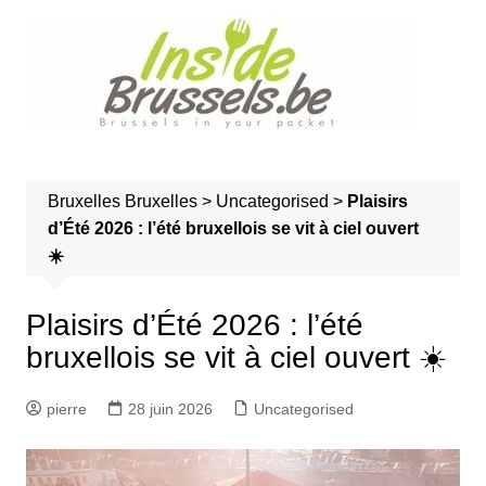
A
l
l
e
r
a
u
Bruxelles
Bruxelles
>
Uncategorised
>
Plaisirs
c
d’Été 2026 : l’été bruxellois se vit à ciel ouvert
o
☀️
n
t
e
Plaisirs d’Été 2026 : l’été
n
bruxellois se vit à ciel ouvert ☀️
u
pierre
28 juin 2026
Uncategorised