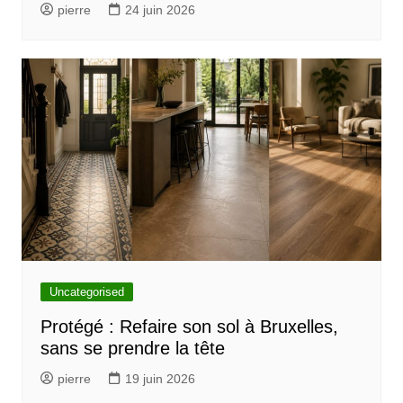
r
pierre
24 juin 2026
t
i
c
l
e
Uncategorised
Protégé : Refaire son sol à Bruxelles,
sans se prendre la tête
pierre
19 juin 2026