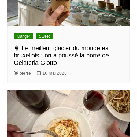
o
n
d
e
l
Manger
Sweet
’
🍦 Le meilleur glacier du monde est
bruxellois : on a poussé la porte de
a
Gelateria Giotto
r
pierre
16 mai 2026
t
i
c
l
e