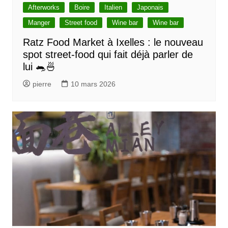
Afterworks
Boire
Italien
Japonais
Manger
Street food
Wine bar
Wine bar
Ratz Food Market à Ixelles : le nouveau
spot street-food qui fait déjà parler de
lui 🐀🍜
pierre
10 mars 2026