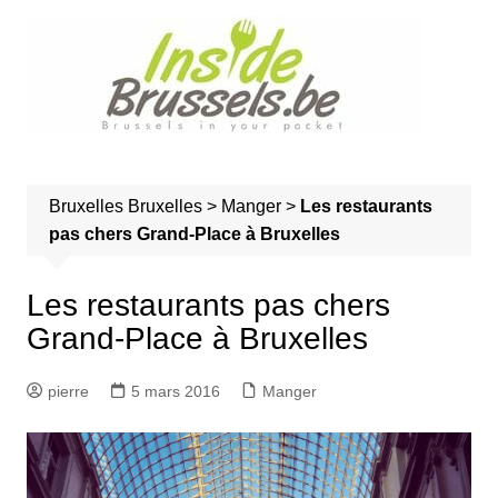
A
l
l
e
r
a
u
Bruxelles
Bruxelles
>
Manger
>
Les restaurants
c
pas chers Grand-Place à Bruxelles
o
n
t
Les restaurants pas chers
e
Grand-Place à Bruxelles
n
u
pierre
5 mars 2016
Manger