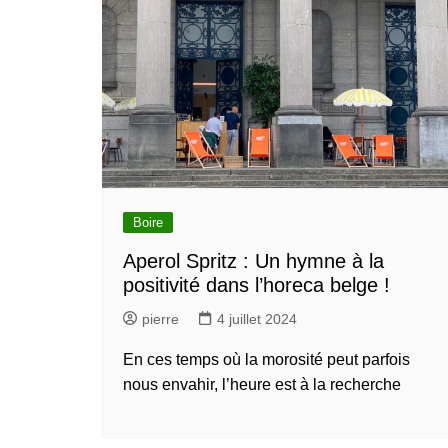
Bruxelles quand il pleut
💰 Activités 
Acheter en ligne à Bruxelle
Les meilleurs endroits de
Bruxelles
Acheter local à Bruxelles
Bruxelles
🏛️ Monument
Bruxelles BIO!
Brusselslife
touristiques
meilleurs monum
touristiques à vi
Bruxelles
🌳 Nature, P
Bruxelles
Boire
🎨 Musées e
Galleries
Aperol Spritz : Un hymne à la
Dé
meilleurs musée
positivité dans l’horeca belge !
Visiter à Bruxel
pierre
4 juillet 2024
En ces temps où la morosité peut parfois
nous envahir, l’heure est à la recherche