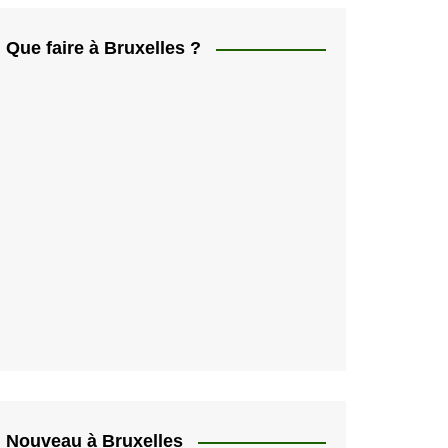
ελληνικά
日本人
Que faire à Bruxelles ?
Svenska
Italiano
한국인
Portugués
Polski
Nouveau à Bruxelles