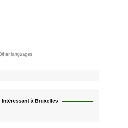
Other languages
Français
"
Català
"]
Nederlands
e,
English
Intéressant à Bruxelles
rs
Español
quer
HU
Deutsch