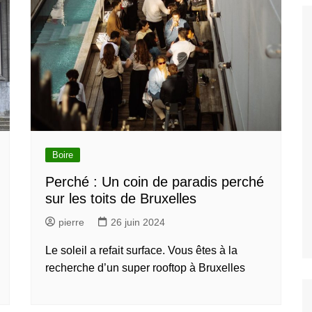
gratuites à
s
s et attractions
Découvrez les
ents et attractions
siter et voir à
arcs et Jardin à
Boire
t
Perché : Un coin de paradis perché
couvez les
s et galleries à
sur les toits de Bruxelles
les
pierre
26 juin 2024
Le soleil a refait surface. Vous êtes à la
recherche d’un super rooftop à Bruxelles