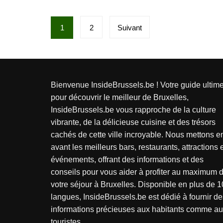
P
1
2
Suivant
a
g
i
Bienvenue InsideBrussels.be ! Votre guide ultim
n
pour découvrir le meilleur de Bruxelles,
InsideBrussels.be vous rapproche de la culture
a
vibrante, de la délicieuse cuisine et des trésors
t
cachés de cette ville incroyable. Nous mettons e
avant les meilleurs bars, restaurants, attractions 
i
événements, offrant des informations et des
o
conseils pour vous aider à profiter au maximum 
votre séjour à Bruxelles. Disponible en plus de 1
n
langues, InsideBrussels.be est dédié à fournir de
d
informations précieuses aux habitants comme a
touristes.