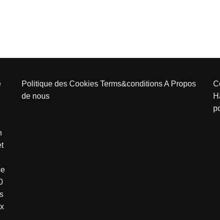
e
Politique des Cookies
Terms&conditions
A Propos
C
de nous
H
p
n
et
de
0
s
ux