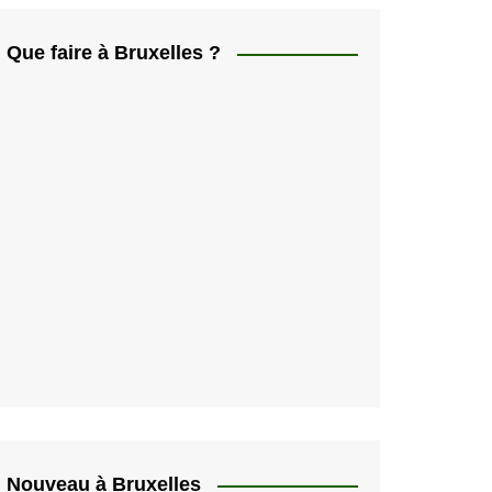
ελληνικά
日本人
Que faire à Bruxelles ?
Svenska
Italiano
한국인
Portugués
Polski
Nouveau à Bruxelles