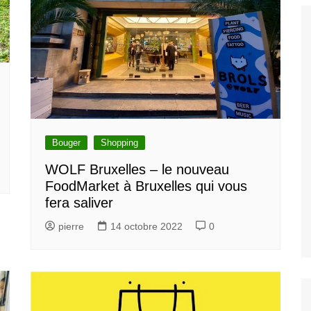
gratuites à
s
s et attractions
Découvrez les
ents et attractions
siter et voir à
arcs et Jardin à
Bouger
Shopping
t
WOLF Bruxelles – le nouveau
couvez les
FoodMarket à Bruxelles qui vous
s et galleries à
fera saliver
les
pierre
14 octobre 2022
0