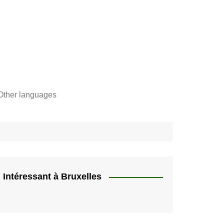
Other languages
Français
"
Català
"]
Nederlands
e,
English
Intéressant à Bruxelles
rs
Español
quer
HU
Deutsch