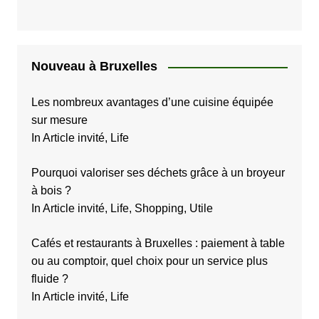
i
c
a
Nouveau à Bruxelles
t
i
Les nombreux avantages d’une cuisine équipée
sur mesure
o
In Article invité, Life
n
s
Pourquoi valoriser ses déchets grâce à un broyeur
à bois ?
In Article invité, Life, Shopping, Utile
Cafés et restaurants à Bruxelles : paiement à table
ou au comptoir, quel choix pour un service plus
fluide ?
In Article invité, Life