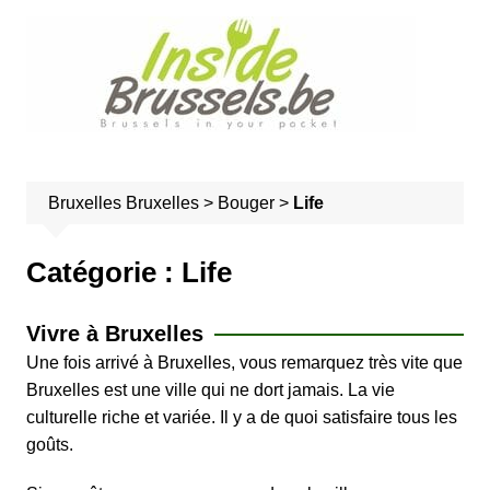
A
l
l
e
r
a
u
Bruxelles
Bruxelles
>
Bouger
>
Life
c
o
n
Catégorie :
Life
t
e
Vivre à Bruxelles
n
Une fois arrivé à Bruxelles, vous remarquez très vite que
u
Bruxelles est une ville qui ne dort jamais. La vie
culturelle riche et variée. Il y a de quoi satisfaire tous les
goûts.