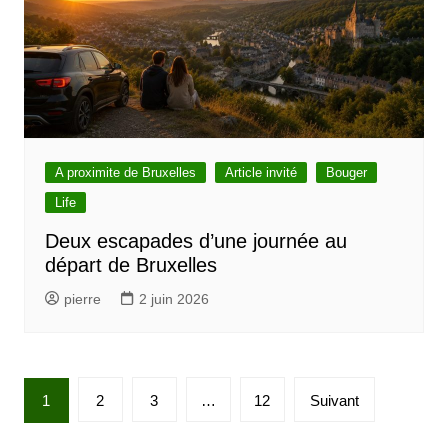
A proximite de Bruxelles
Article invité
Bouger
Life
Deux escapades d’une journée au
départ de Bruxelles
pierre
2 juin 2026
P
1
2
3
…
12
Suivant
a