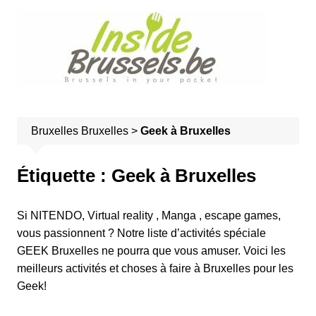
A
l
l
e
r
a
u
Bruxelles
Bruxelles
>
Geek à Bruxelles
c
o
n
Étiquette :
Geek à Bruxelles
t
e
Si NITENDO, Virtual reality , Manga , escape games,
n
vous passionnent ? Notre liste d’activités spéciale
u
GEEK Bruxelles ne pourra que vous amuser. Voici les
meilleurs activités et choses à faire à Bruxelles pour les
Geek!