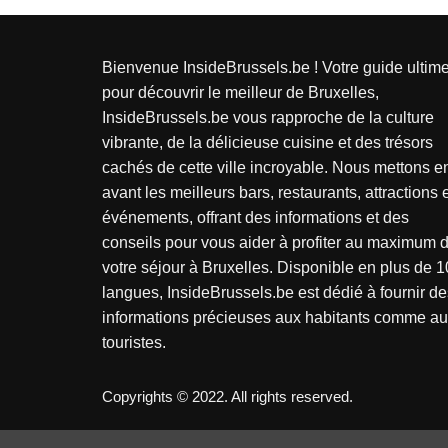
g
i
Bienvenue InsideBrussels.be ! Votre guide ultim
n
pour découvrir le meilleur de Bruxelles,
InsideBrussels.be vous rapproche de la culture
a
vibrante, de la délicieuse cuisine et des trésors
t
cachés de cette ville incroyable. Nous mettons e
avant les meilleurs bars, restaurants, attractions 
i
événements, offrant des informations et des
o
conseils pour vous aider à profiter au maximum 
votre séjour à Bruxelles. Disponible en plus de 1
n
langues, InsideBrussels.be est dédié à fournir de
d
informations précieuses aux habitants comme a
touristes.
e
s
Copyrights © 2022. All rights reserved.
p