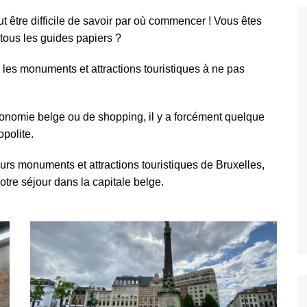
gratuites à
peut être difficile de savoir par où commencer ! Vous êtes
s
 tous les guides papiers ?
s et attractions
es monuments et attractions touristiques à ne pas
Découvrez les
ents et attractions
siter et voir à
ronomie belge
ou de
shopping
, il y a forcément quelque
arcs et Jardin à
polite.
t
urs monuments et attractions touristiques de Bruxelles,
couvez les
tre séjour dans la capitale belge.
s et galleries à
les