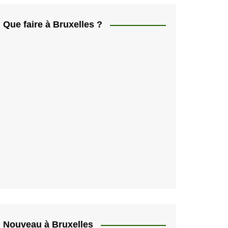
ελληνικά
日本人
Que faire à Bruxelles ?
Svenska
Italiano
한국인
Portugués
Polski
Nouveau à Bruxelles