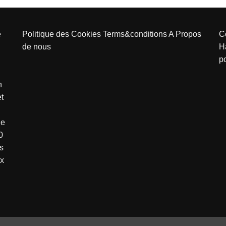
e
Politique des Cookies
Terms&conditions
A Propos
C
de nous
H
p
n
et
de
0
s
ux