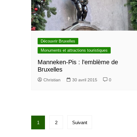
Découvrir Bruxelles
Monuments et attractions touristiques
Manneken-Pis : l’emblème de
Bruxelles
Christian
30 avril 2015
0
P
1
2
Suivant
a