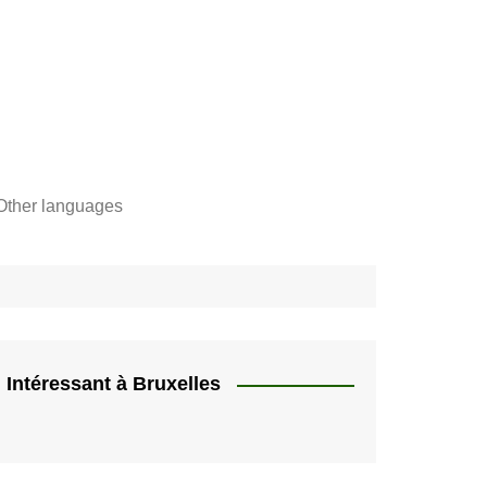
Other languages
Français
"
Català
"]
Nederlands
e,
English
Intéressant à Bruxelles
rs
Español
quer
HU
Deutsch