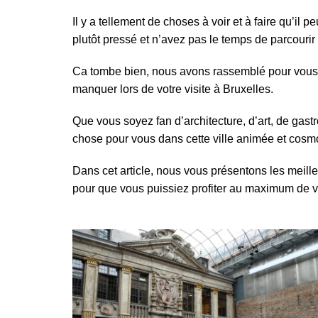
Bruxelles quand il pleut
💰 Activités 
Il y a tellement de choses à voir et à faire qu’il 
Acheter en ligne à Bruxelle
Les meilleurs endroits de
Bruxelles
plutôt pressé et n’avez pas le temps de parcourir
Acheter local à Bruxelles
Bruxelles
🏛️ Monument
Bruxelles BIO!
Brusselslife
Ca tombe bien, nous avons rassemblé pour vous l
touristiques
manquer lors de votre visite à Bruxelles.
meilleurs monum
touristiques à vi
Bruxelles
Que vous soyez fan
d’architecture
,
d’art
, de
gast
🌳 Nature, P
chose pour vous dans cette ville animée et cosmo
Bruxelles
🎨 Musées e
Dans cet article, nous vous présentons les meille
Galleries
Dé
pour que vous puissiez profiter au maximum de vo
meilleurs musée
Visiter à Bruxel