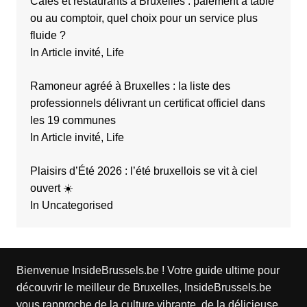
Cafés et restaurants à Bruxelles : paiement à table
ou au comptoir, quel choix pour un service plus
fluide ?
In Article invité, Life
Ramoneur agréé à Bruxelles : la liste des
professionnels délivrant un certificat officiel dans
les 19 communes
In Article invité, Life
Plaisirs d’Été 2026 : l’été bruxellois se vit à ciel
ouvert ☀️
In Uncategorised
Bienvenue InsideBrussels.be ! Votre guide ultime pour
découvrir le meilleur de Bruxelles, InsideBrussels.be
vous rapproche de la culture vibrante, de la délicieuse