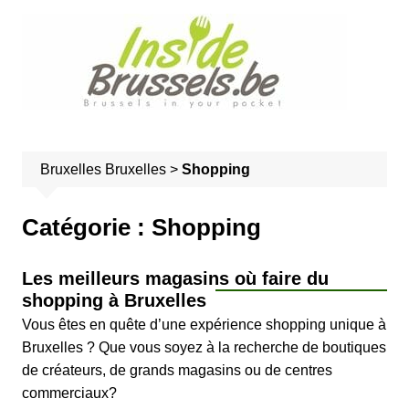
A
l
l
e
r
a
u
Bruxelles
Bruxelles
>
Shopping
c
o
n
Catégorie :
Shopping
t
e
Les meilleurs magasins où faire du
n
shopping à Bruxelles
u
Vous êtes en quête d’une expérience shopping unique à
Bruxelles ? Que vous soyez à la recherche de boutiques
de créateurs, de grands magasins ou de centres
commerciaux?