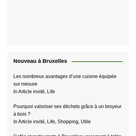
p
u
b
l
i
c
a
Nouveau à Bruxelles
t
i
Les nombreux avantages d’une cuisine équipée
sur mesure
o
In Article invité, Life
n
s
Pourquoi valoriser ses déchets grâce à un broyeur
à bois ?
In Article invité, Life, Shopping, Utile