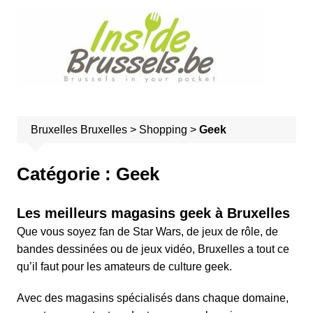
A
l
l
e
r
a
u
Bruxelles
Bruxelles
>
Shopping
>
Geek
c
o
n
Catégorie :
Geek
t
e
Les meilleurs magasins geek à Bruxelles
n
Que vous soyez fan de Star Wars, de jeux de rôle, de
u
bandes dessinées
ou de
jeux vidéo
, Bruxelles a tout ce
qu’il faut pour les amateurs de culture geek.
Avec des magasins spécialisés dans chaque domaine,