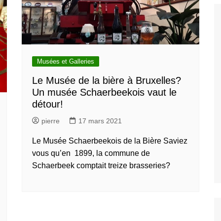
gratuites à
s
s et attractions
Découvrez les
ents et attractions
Musées et Galleries
siter et voir à
Le Musée de la bière à Bruxelles?
Un musée Schaerbeekois vaut le
arcs et Jardin à
détour!
t
pierre
17 mars 2021
couvez les
s et galleries à
Le Musée Schaerbeekois de la Bière Saviez
les
vous qu’en 1899, la commune de
Schaerbeek comptait treize brasseries?