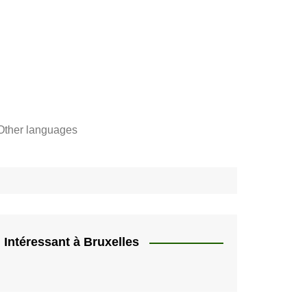
Other languages
Français
"
Català
"]
Nederlands
e,
English
Intéressant à Bruxelles
rs
Español
quer
HU
Deutsch