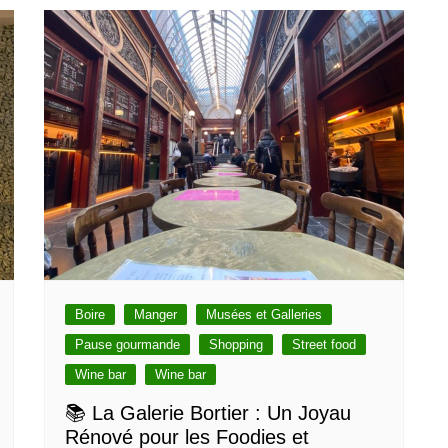
Boire
Manger
Musées et Galleries
Pause gourmande
Shopping
Street food
Wine bar
Wine bar
📚 La Galerie Bortier : Un Joyau
Rénové pour les Foodies et