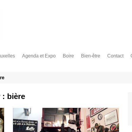
uxelles
Agenda et Expo
Boire
Bien-être
Contact
avec enfants
Que faire cette semaine à
Les meilleurs endroits bière
Sports
Sport à Bruxelles
Bruxelles ?
belge
[caption id="attachment_12947
re
/près de
align="aligncenter" width="300
Exposition Bruxelles
Tout sur la boisson!
Paddle Tennis à Bruxelles (c)
Photo Tomasz Krawczyk
Prochains Évènements à
 entre amis
unsplash[/caption] Fan de Padl
 :
bière
Bruxelles
tennis, squash, Skateboard…
Nous avons trouvé les meilleu
uxelles en
endroits où vous pouvez prati
votre sport préféré à Bruxelles.
s en amoureux
Utile à Bruxelles