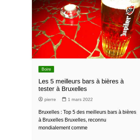
Bruxelles quand il pleut
💰 Activités 
Acheter en ligne à Bruxelle
Les meilleurs endroits de
Bruxelles
Acheter local à Bruxelles
Bruxelles
🏛️ Monument
Bruxelles BIO!
Brusselslife
touristiques
meilleurs monum
touristiques à vi
Bruxelles
🌳 Nature, P
Bruxelles
Boire
🎨 Musées e
Galleries
Les 5 meilleurs bars à bières à
Dé
meilleurs musée
tester à Bruxelles
Visiter à Bruxel
pierre
1 mars 2022
Bruxelles : Top 5 des meilleurs bars à bières
à Bruxelles Bruxelles, reconnu
mondialement comme