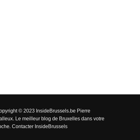
opyright © 2023 InsideBrussels.be
Pierre
alleux
. Le meilleur blog de Bruxelles dans votre
oche.
Contacter InsideBrussels