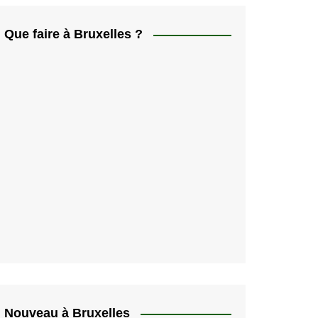
ελληνικά
日本人
Que faire à Bruxelles ?
Svenska
Italiano
한국인
Portugués
Polski
Nouveau à Bruxelles