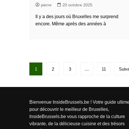
pierre
20 octobre 2025
Il y a des jours où Bruxelles me surprend
encore. Même après des années à
P
1
2
3
…
11
Suiva
a
g
i
Bienvenue InsideBrussels.be ! Votre guide ultim
n
pour découvrir le meilleur de Bruxelles,
InsideBrussels.be vous rapproche de la culture
a
vibrante, de la délicieuse cuisine et des trésors