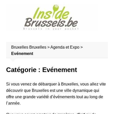
A
l
l
e
r
a
u
Bruxelles
Bruxelles
>
Agenda et Expo
>
c
Evénement
o
n
t
Catégorie :
Evénement
e
n
Si vous venez de débarquer à Bruxelles, vous allez vite
u
découvrir que Bruxelles est une ville dynamique qui
offre une grande variété d’événements tout au long de
l’année.