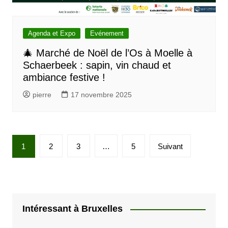
Agenda et Expo
Evénement
🎄 Marché de Noël de l’Os à Moelle à
Schaerbeek : sapin, vin chaud et
ambiance festive !
pierre
17 novembre 2025
P
1
2
3
…
5
Suivant
a
g
i
n
Intéressant à Bruxelles
a