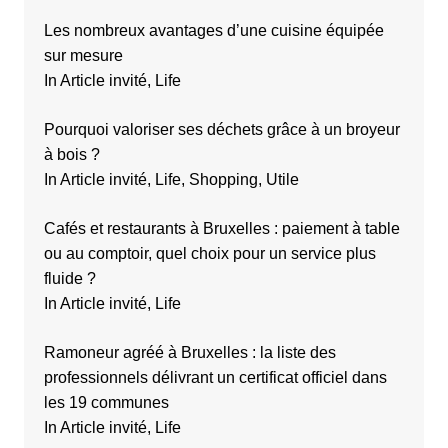
t
i
Les nombreux avantages d’une cuisine équipée
sur mesure
o
In Article invité, Life
n
s
Pourquoi valoriser ses déchets grâce à un broyeur
à bois ?
In Article invité, Life, Shopping, Utile
Cafés et restaurants à Bruxelles : paiement à table
ou au comptoir, quel choix pour un service plus
fluide ?
In Article invité, Life
Ramoneur agréé à Bruxelles : la liste des
professionnels délivrant un certificat officiel dans
les 19 communes
In Article invité, Life