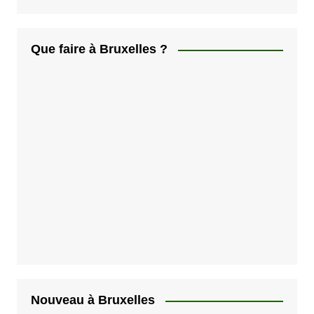
t
i
Que faire à Bruxelles ?
o
n
d
e
s
p
u
b
l
i
c
a
Nouveau à Bruxelles