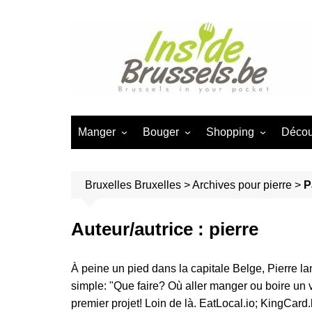
Aller
au
contenu
Manger
Bouger
Shopping
Décou
Activité pour les foodies à
💸 Que faire gratuitement à
🎨 Design & Déco
🧒Act
Bruxelles
Bruxelles?
🚶 Ba
Bruxelles
Bruxelles
>
Archives pour pierre
💻 Geek
>
P
Bouger à Bruxelles
Bruxe
Les Marchés à Bruxel
Visiter & décpuvrir Bruxelles
👪 Br
Auteur/autrice :
pierre
🏆 Best of Shopping
A faire le dimanche
👪 Vis
Bruxelles
Activités pour Geek à
group
À peine un pied dans la capitale Belge, Pierre lan
Magasins de Bouche
Bruxelles
simple: "Que faire? Où aller manger ou boire un v
❤️ Br
Faire du shopping à
Avec enfants à Bruxelles
premier projet! Loin de là. EatLocal.io; KingCard.
activi
Bruxelles