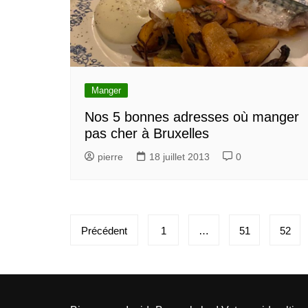
Manger
Nos 5 bonnes adresses où manger
pas cher à Bruxelles
pierre
18 juillet 2013
0
Pagination
Précédent
1
…
51
52
des
publications