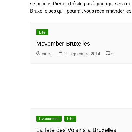
se bonifie! Pierre n'hésite pas à partager ses c
Bruxelles quand il pleut
💰 Act
Acheter en ligne à Bru
Bruxelloises qu'il pourrait vous recommander les
Les meilleurs endroits de
Bruxe
Acheter local à Bruxel
Bruxelles
🏛️ M
Bruxelles BIO!
Brusselslife
touris
Life
meilleu
touristi
Movember Bruxelles
Bruxel
pierre
11 septembre 2014
0
🌳 Nat
Bruxe
🎨 Mu
Galler
meilleu
Visiter
Evénement
Life
La fête des Voisins à Bruxelles