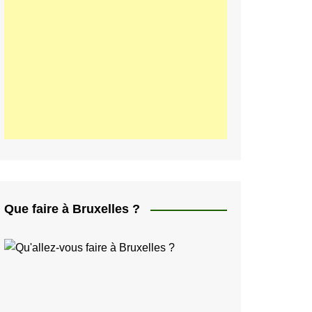
ελληνικά
日本人
Svenska
Italiano
한국인
Portugués
Polski
Que faire à Bruxelles ?