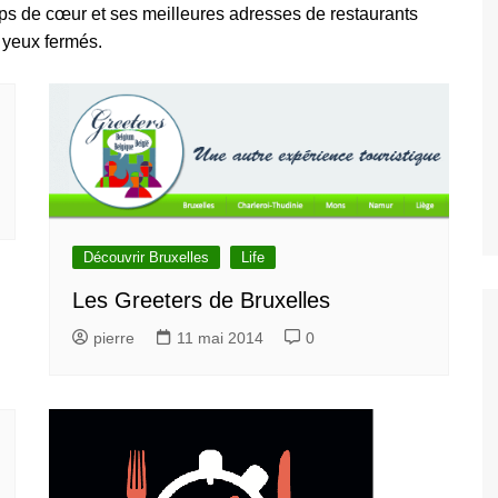
oups de cœur et ses meilleures adresses de restaurants
ivités gratuites à
xelles
 yeux fermés.
lles
les
onuments et attractions
tiques
Découvrez les
rs monuments et attractions
ques à visiter et voir à
les
ure, Parcs et Jardin à
lles
Découvrir Bruxelles
Life
sées et
ies
Découvez les
Les Greeters de Bruxelles
rs musées et galleries à
 à Bruxelles
pierre
11 mai 2014
0