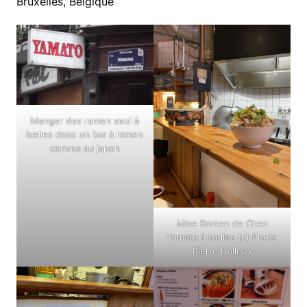
Bruxelles, Belgique
Manger des ramen seul à
Ixelles dans un bar à ramen
comme au japon
Mise Romen de Chez
Yamato à Ixelles (c) Photo
Pierre Halleux