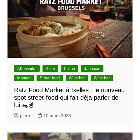
Afterworks
Boire
Italien
Japonais
Manger
Street food
Wine bar
Wine bar
Ratz Food Market à Ixelles : le nouveau
spot street-food qui fait déjà parler de
lui 🐀🍜
pierre
10 mars 2026