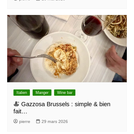
t
i
c
l
e
Italien
Manger
Wine bar
🍝 Gazzosa Brussels : simple & bien
fait…
pierre
29 mars 2026