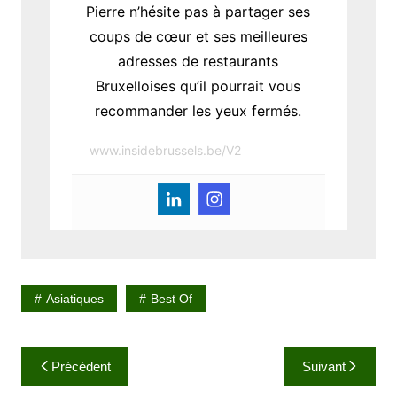
Pierre n’hésite pas à partager ses
coups de cœur et ses meilleures
adresses de restaurants
Bruxelloises qu’il pourrait vous
recommander les yeux fermés.
www.insidebrussels.be/V2
Asiatiques
Best Of
N
Précédent
Suivant
a