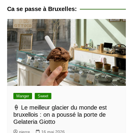
v
Ca se passe à Bruxelles:
i
g
a
t
i
o
n
d
e
l
Manger
Sweet
’
🍦 Le meilleur glacier du monde est
bruxellois : on a poussé la porte de
a
Gelateria Giotto
r
pierre
16 mai 2026