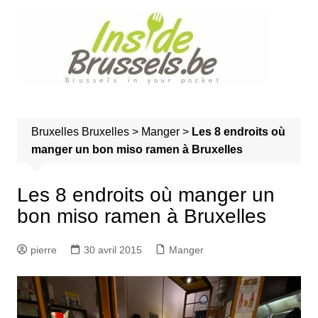
A
l
l
e
r
a
u
Bruxelles
Bruxelles
>
Manger
>
Les 8 endroits où
c
manger un bon miso ramen à Bruxelles
o
n
t
Les 8 endroits où manger un
e
bon miso ramen à Bruxelles
n
u
pierre
30 avril 2015
Manger