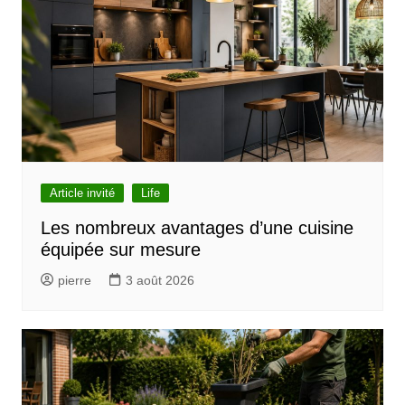
a
t
i
o
n
d
e
l
Article invité
Life
’
Les nombreux avantages d’une cuisine
équipée sur mesure
a
r
pierre
3 août 2026
t
i
c
l