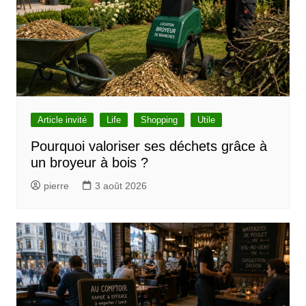
e
Article invité
Life
Shopping
Utile
Pourquoi valoriser ses déchets grâce à
un broyeur à bois ?
pierre
3 août 2026