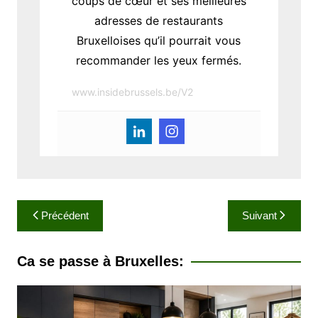
coups de cœur et ses meilleures
adresses de restaurants
Bruxelloises qu’il pourrait vous
recommander les yeux fermés.
www.insidebrussels.be/V2
N
Précédent
Suivant
a
v
Ca se passe à Bruxelles:
i
g