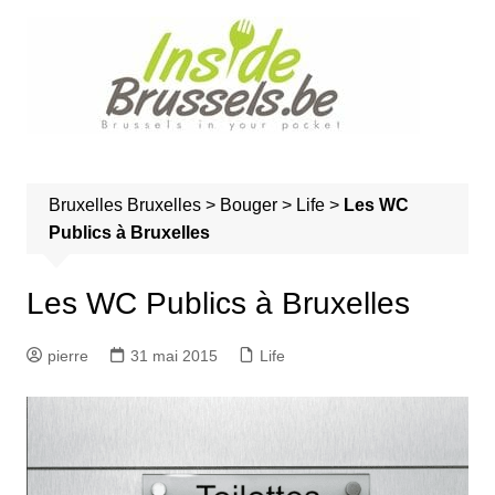
A
l
l
e
r
a
u
Bruxelles
Bruxelles
>
Bouger
>
Life
>
Les WC
c
Publics à Bruxelles
o
n
t
Les WC Publics à Bruxelles
e
n
pierre
31 mai 2015
Life
u