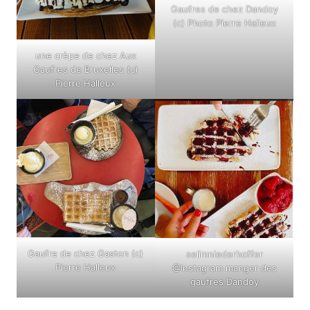
Gaufres de chez Dandoy
(c) Photo Pierre Halleux
une crèpe de chez Aux
Gaufres de Bruxelles (c)
Pierre Halleux
Gaufre de chez Gaston (c)
selimniederhoffer
Pierre Halleux
@Instagram manger des
gaufres Dandoy