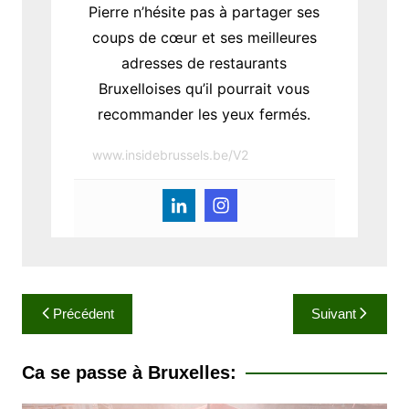
Pierre n’hésite pas à partager ses
coups de cœur et ses meilleures
adresses de restaurants
Bruxelloises qu’il pourrait vous
recommander les yeux fermés.
www.insidebrussels.be/V2
N
Précédent
Suivant
a
v
Ca se passe à Bruxelles:
i