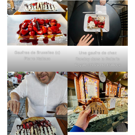
Gaufres de Bruxelles (c)
Une gaufre de chez
Pierre Halleux
Dandoy dans la Gallerie
Royale (c) Pierre Halleux