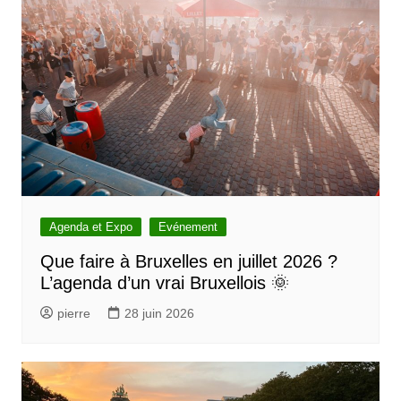
g
a
t
i
o
n
d
e
l
Agenda et Expo
Evénement
’
Que faire à Bruxelles en juillet 2026 ?
L’agenda d’un vrai Bruxellois 🌞
a
r
pierre
28 juin 2026
t
i
c