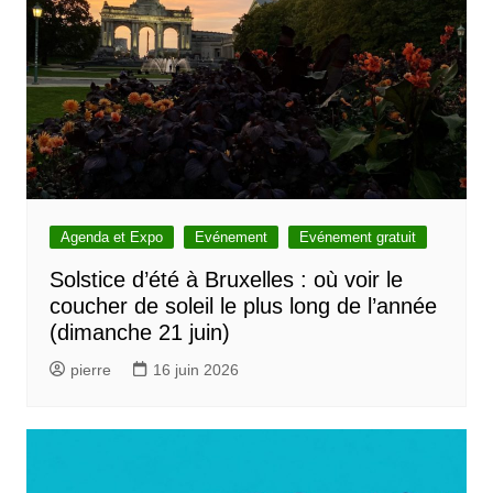
l
e
Agenda et Expo
Evénement
Evénement gratuit
Solstice d’été à Bruxelles : où voir le
coucher de soleil le plus long de l’année
(dimanche 21 juin)
pierre
16 juin 2026