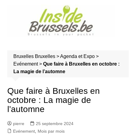
A
l
l
e
r
a
u
Bruxelles
Bruxelles
>
Agenda et Expo
>
c
Evénement
>
Que faire à Bruxelles en octobre :
o
La magie de l’automne
n
t
e
Que faire à Bruxelles en
n
octobre : La magie de
u
l’automne
pierre
25 septembre 2024
Evénement
,
Mois par mois