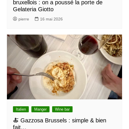
bruxellois : on a poussé la porte de
a
Gelateria Giotto
r
pierre
16 mai 2026
t
i
c
l
e
Italien
Manger
Wine bar
🍝 Gazzosa Brussels : simple & bien
fait…