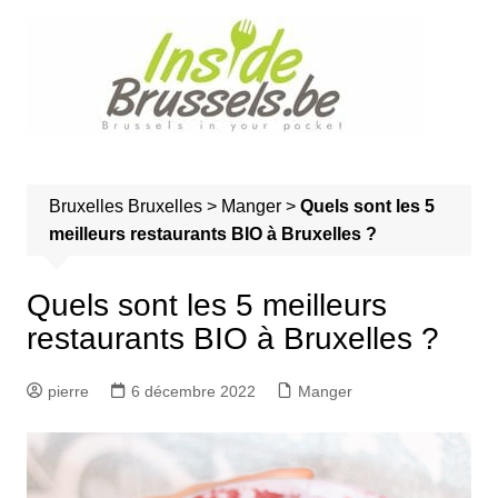
A
l
l
e
r
a
u
Bruxelles
Bruxelles
>
Manger
>
Quels sont les 5
c
meilleurs restaurants BIO à Bruxelles ?
o
n
t
Quels sont les 5 meilleurs
e
restaurants BIO à Bruxelles ?
n
u
pierre
6 décembre 2022
Manger