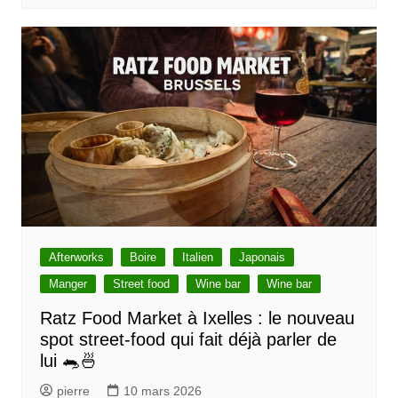
Afterworks
Boire
Italien
Japonais
Manger
Street food
Wine bar
Wine bar
Ratz Food Market à Ixelles : le nouveau
spot street-food qui fait déjà parler de
lui 🐀🍜
pierre
10 mars 2026