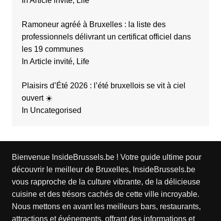
In Article invité, Life
Ramoneur agréé à Bruxelles : la liste des
professionnels délivrant un certificat officiel dans
les 19 communes
In Article invité, Life
Plaisirs d’Été 2026 : l’été bruxellois se vit à ciel
ouvert ☀️
In Uncategorised
Bienvenue InsideBrussels.be ! Votre guide ultime pour
découvrir le meilleur de Bruxelles, InsideBrussels.be
vous rapproche de la culture vibrante, de la délicieuse
cuisine et des trésors cachés de cette ville incroyable.
Nous mettons en avant les meilleurs bars, restaurants,
attractions et événements, offrant des informations et