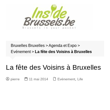
A
l
l
e
r
a
u
Bruxelles
Bruxelles
>
Agenda et Expo
>
c
Evénement
>
La fête des Voisins à Bruxelles
o
n
t
La fête des Voisins à Bruxelles
e
n
pierre
11 mai 2014
Evénement
,
Life
u