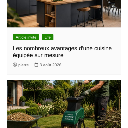
o
n
d
e
l
Article invité
Life
’
Les nombreux avantages d’une cuisine
équipée sur mesure
a
r
pierre
3 août 2026
t
i
c
l
e