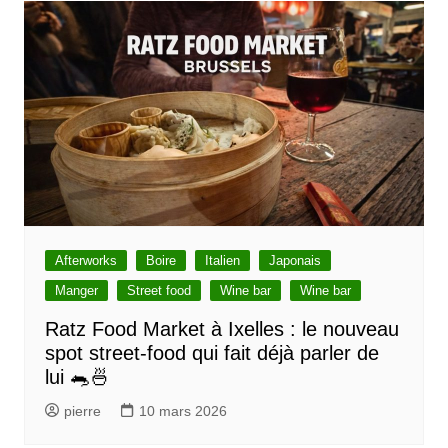
Afterworks
Boire
Italien
Japonais
Manger
Street food
Wine bar
Wine bar
Ratz Food Market à Ixelles : le nouveau
spot street-food qui fait déjà parler de
lui 🐀🍜
pierre
10 mars 2026