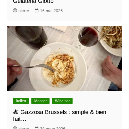
Gelateria Giotto
r
pierre
16 mai 2026
t
i
c
l
e
Italien
Manger
Wine bar
🍝 Gazzosa Brussels : simple & bien
fait…
pierre
29 mars 2026