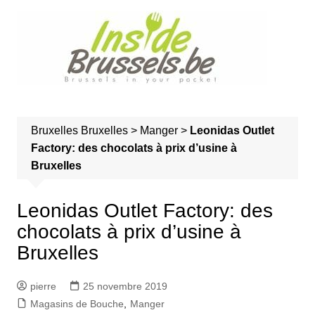
A
l
l
e
r
a
u
Bruxelles
Bruxelles
>
Manger
>
Leonidas Outlet
c
Factory: des chocolats à prix d’usine à
o
Bruxelles
n
t
e
Leonidas Outlet Factory: des
n
chocolats à prix d’usine à
u
Bruxelles
pierre
25 novembre 2019
Magasins de Bouche
,
Manger