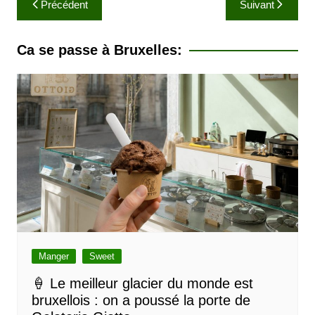
Précédent
Suivant
a
v
Ca se passe à Bruxelles:
i
g
a
t
i
o
n
d
e
l
Manger
Sweet
’
🍦 Le meilleur glacier du monde est
bruxellois : on a poussé la porte de
a