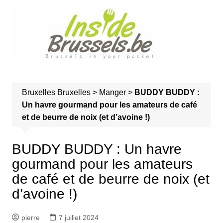
A
l
l
e
r
a
u
Bruxelles
Bruxelles
>
Manger
>
BUDDY BUDDY :
c
Un havre gourmand pour les amateurs de café
o
et de beurre de noix (et d’avoine !)
n
t
e
BUDDY BUDDY : Un havre
n
gourmand pour les amateurs
u
de café et de beurre de noix (et
d’avoine !)
pierre
7 juillet 2024