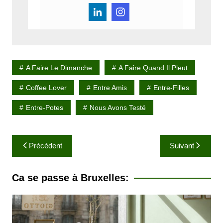
A Faire Le Dimanche
A Faire Quand Il Pleut
Coffee Lover
Entre Amis
Entre-Filles
Entre-Potes
Nous Avons Testé
N
Précédent
Suivant
a
v
Ca se passe à Bruxelles:
i
g
a