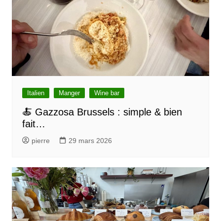
e
Italien
Manger
Wine bar
🍝 Gazzosa Brussels : simple & bien
fait…
pierre
29 mars 2026