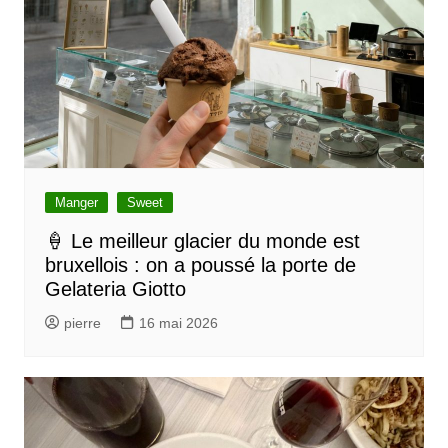
t
i
o
n
d
e
l
Manger
Sweet
’
🍦 Le meilleur glacier du monde est
bruxellois : on a poussé la porte de
a
Gelateria Giotto
r
pierre
16 mai 2026
t
i
c
l