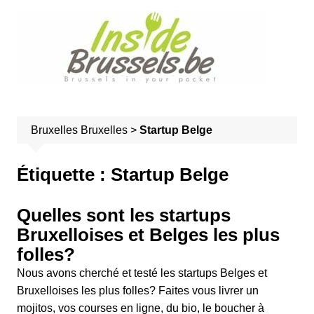
A
l
l
e
r
a
u
Bruxelles
Bruxelles
>
Startup Belge
c
o
n
Étiquette :
Startup Belge
t
e
Quelles sont les startups
n
Bruxelloises et Belges les plus
u
folles?
Nous avons cherché et testé les startups Belges et
Bruxelloises les plus folles? Faites vous livrer un
mojitos, vos courses en ligne, du bio, le boucher à