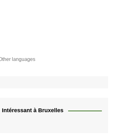
Other languages
Français
"
Català
"]
Nederlands
e,
English
Intéressant à Bruxelles
rs
Español
quer
HU
Deutsch