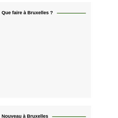
ελληνικά
日本人
Que faire à Bruxelles ?
Svenska
Italiano
한국인
Portugués
Polski
Nouveau à Bruxelles