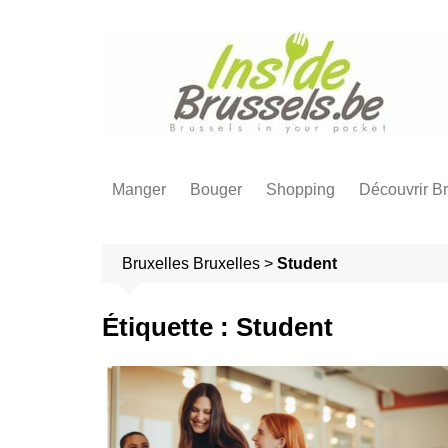
A
l
l
e
r
a
u
c
Manger
Bouger
Shopping
Découvrir Br
o
Activité pour les foodies à
💸 Que faire gratuitement à
🎨 Design & Déco
🧒Activités 
n
Bruxelles
Bruxelles?
t
Bruxelles
Bruxelles
>
Student
🚶 Balades à
💻 Geek
Bouger à Bruxelles
Bruxelles
e
Les Marchés à Bruxelles
n
Visiter & décpuvrir Bruxelles
👪 Bruxelles
Étiquette :
Student
u
🏆 Best of Shopping
A faire le dimanche
👪 Visiter Br
Bruxelles
Activités pour Geek à
groupe
Magasins de Bouche
Bruxelles
❤️ Bruxelle
Faire du shopping à
Avec enfants à Bruxelles
activités
Bruxelles