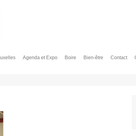
uxelles
Agenda et Expo
Boire
Bien-être
Contact
avec enfants
Que faire cette semaine à
Les meilleurs endroits bière
Sports
Sport à Bruxelles
Bruxelles ?
belge
[caption id="attachment_12947
/près de
align="aligncenter" width="300
Exposition Bruxelles
Tout sur la boisson!
Paddle Tennis à Bruxelles (c)
Photo Tomasz Krawczyk
Prochains Évènements à
 entre amis
unsplash[/caption] Fan de Padl
Bruxelles
tennis, squash, Skateboard…
Nous avons trouvé les meilleu
uxelles en
endroits où vous pouvez prati
votre sport préféré à Bruxelles.
s en amoureux
Utile à Bruxelles