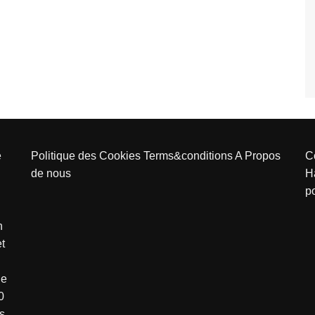
e
Politique des Cookies
Terms&conditions
A Propos
C
de nous
H
p
n
et
de
0
s