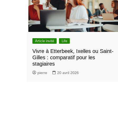
Bruxelles quand il pleut
💰 Activités 
Acheter en ligne à Bruxelle
Les meilleurs endroits de
Bruxelles
Acheter local à Bruxelles
Bruxelles
🏛️ Monument
Bruxelles BIO!
Brusselslife
touristiques
meilleurs monum
touristiques à vi
Article invité
Life
Bruxelles
🌳 Nature, P
Vivre à Etterbeek, Ixelles ou Saint-
Bruxelles
Gilles : comparatif pour les
stagiaires
🎨 Musées e
Galleries
Dé
pierre
20 avril 2026
meilleurs musée
Visiter à Bruxel