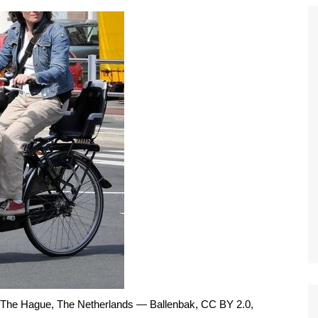
gratuites à
s
s et attractions
Découvrez les
ents et attractions
siter et voir à
arcs et Jardin à
t
couvez les
s et galleries à
les
 The Hague, The Netherlands — Ballenbak, CC BY 2.0,