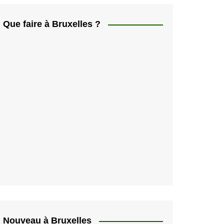
ελληνικά
日本人
Que faire à Bruxelles ?
Svenska
Italiano
한국인
Portugués
Polski
Nouveau à Bruxelles