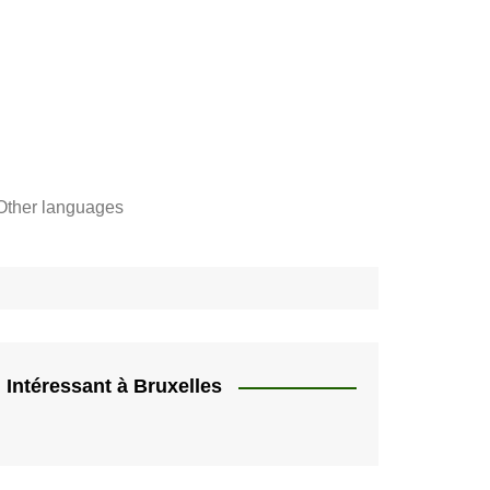
Other languages
Français
"
Català
"]
Nederlands
e,
English
Intéressant à Bruxelles
rs
Español
quer
HU
Deutsch