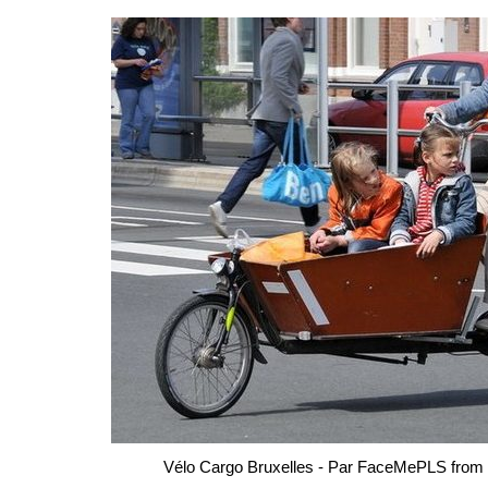
Bruxelles quand il pleut
💰 Activités 
Acheter en ligne à Bruxelle
Les meilleurs endroits de
Bruxelles
Acheter local à Bruxelles
Bruxelles
🏛️ Monument
Bruxelles BIO!
Brusselslife
touristiques
meilleurs monum
touristiques à vi
Bruxelles
🌳 Nature, P
Bruxelles
🎨 Musées e
Galleries
Dé
meilleurs musée
Visiter à Bruxel
Vélo Cargo Bruxelles - Par FaceMePLS from