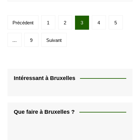
P
Précédent
1
2
3
4
5
a
g
…
9
Suivant
i
n
a
t
Intéressant à Bruxelles
i
o
n
Que faire à Bruxelles ?
d
e
s