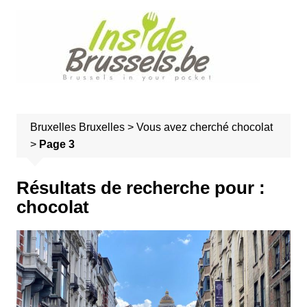
A
l
l
e
r
a
u
Bruxelles
Bruxelles
>
Vous avez cherché chocolat
c
>
Page 3
o
n
t
Résultats de recherche pour :
e
chocolat
n
u