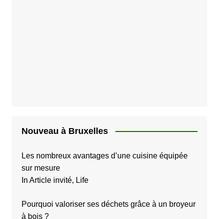
p
u
b
l
i
c
a
t
i
Nouveau à Bruxelles
o
Les nombreux avantages d’une cuisine équipée
n
sur mesure
s
In Article invité, Life
Pourquoi valoriser ses déchets grâce à un broyeur
à bois ?