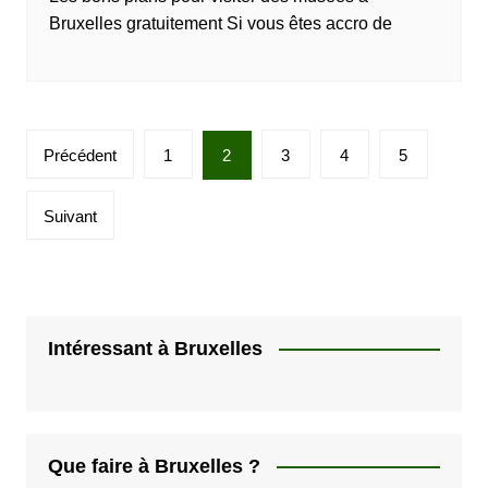
Bruxelles gratuitement Si vous êtes accro de
P
Précédent
1
2
3
4
5
a
g
Suivant
i
n
a
t
Intéressant à Bruxelles
i
o
n
Que faire à Bruxelles ?
d