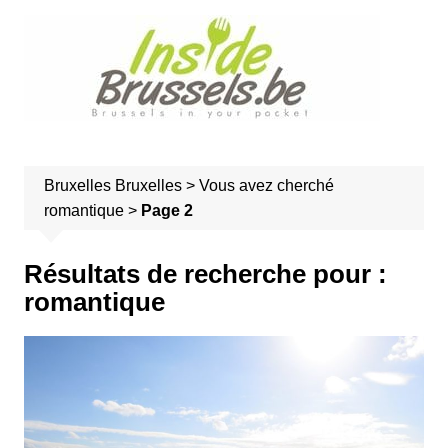
A
l
l
e
r
a
u
Bruxelles
Bruxelles
>
Vous avez cherché
c
romantique
>
Page 2
o
n
t
Résultats de recherche pour :
e
romantique
n
u