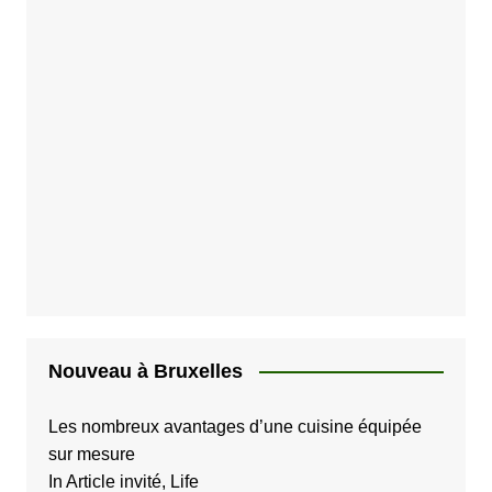
e
s
p
u
b
l
i
c
a
t
i
Nouveau à Bruxelles
o
Les nombreux avantages d’une cuisine équipée
n
sur mesure
s
In Article invité, Life