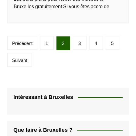
Bruxelles gratuitement Si vous êtes accro de
P
Précédent
1
2
3
4
5
a
g
Suivant
i
n
a
t
Intéressant à Bruxelles
i
o
n
Que faire à Bruxelles ?
d