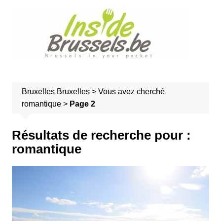
A
l
l
e
r
a
u
Bruxelles
Bruxelles
>
Vous avez cherché
c
romantique
>
Page 2
o
n
t
Résultats de recherche pour :
e
romantique
n
u