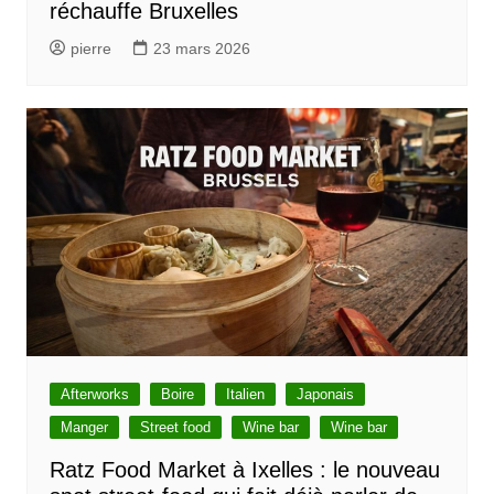
réchauffe Bruxelles
pierre
23 mars 2026
Afterworks
Boire
Italien
Japonais
Manger
Street food
Wine bar
Wine bar
Ratz Food Market à Ixelles : le nouveau