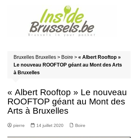
A
l
l
e
r
a
u
Bruxelles
Bruxelles
>
Boire
>
« Albert Rooftop »
c
Le nouveau ROOFTOP géant au Mont des Arts
o
à Bruxelles
n
t
e
« Albert Rooftop » Le nouveau
n
ROOFTOP géant au Mont des
u
Arts à Bruxelles
pierre
14 juillet 2020
Boire