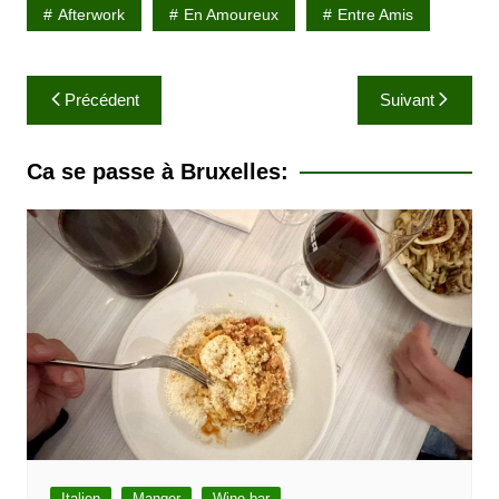
Afterwork
En Amoureux
Entre Amis
N
Précédent
Suivant
a
v
Ca se passe à Bruxelles:
i
g
a
t
i
o
n
d
e
Italien
Manger
Wine bar