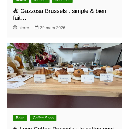
l
’
🍝 Gazzosa Brussels : simple & bien
fait…
a
r
pierre
29 mars 2026
t
i
c
l
e
Boire
Coffee Shop