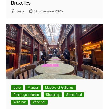
Bruxelles
pierre
11 novembre 2025
Boire
Manger
Musées et Galleries
Pause gourmande
Shopping
Street food
Wine bar
Wine bar