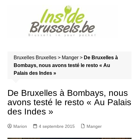
A
l
l
e
r
a
u
Bruxelles
Bruxelles
>
Manger
>
De Bruxelles à
c
Bombays, nous avons testé le resto « Au
o
Palais des Indes »
n
t
e
De Bruxelles à Bombays, nous
n
avons testé le resto « Au Palais
u
des Indes »
Marion
4 septembre 2015
Manger