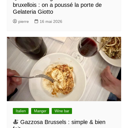
bruxellois : on a poussé la porte de
a
Gelateria Giotto
r
pierre
16 mai 2026
t
i
c
l
e
Italien
Manger
Wine bar
🍝 Gazzosa Brussels : simple & bien