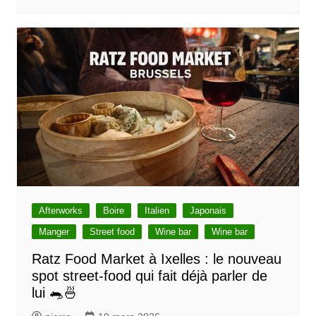
Afterworks
Boire
Italien
Japonais
Manger
Street food
Wine bar
Wine bar
Ratz Food Market à Ixelles : le nouveau
spot street-food qui fait déjà parler de
lui 🐀🍜