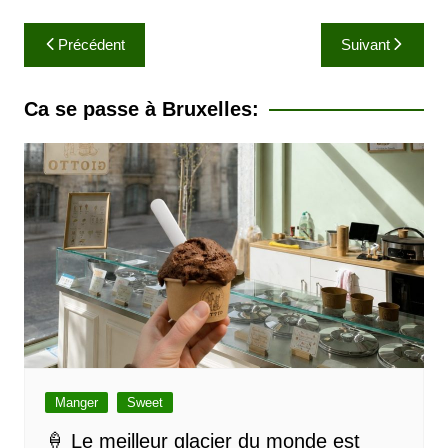
N
Précédent
Suivant
a
v
Ca se passe à Bruxelles:
i
g
a
t
i
o
n
d
e
l
Manger
Sweet
’
🍦 Le meilleur glacier du monde est