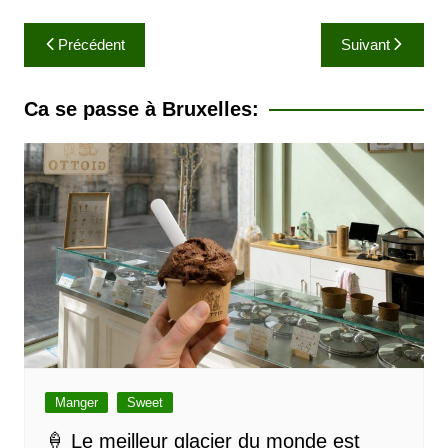
N
Précédent
Suivant
a
v
Ca se passe à Bruxelles:
i
g
a
t
i
o
n
d
e
l
Manger
Sweet
’
🍦 Le meilleur glacier du monde est