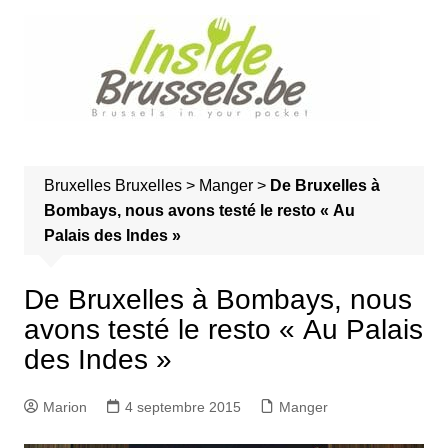
A
l
l
e
r
a
u
Bruxelles
Bruxelles
>
Manger
>
De Bruxelles à
c
Bombays, nous avons testé le resto « Au
o
Palais des Indes »
n
t
e
De Bruxelles à Bombays, nous
n
avons testé le resto « Au Palais
u
des Indes »
Marion
4 septembre 2015
Manger