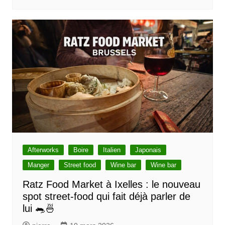
Afterworks
Boire
Italien
Japonais
Manger
Street food
Wine bar
Wine bar
Ratz Food Market à Ixelles : le nouveau
spot street-food qui fait déjà parler de
lui 🐀🍜