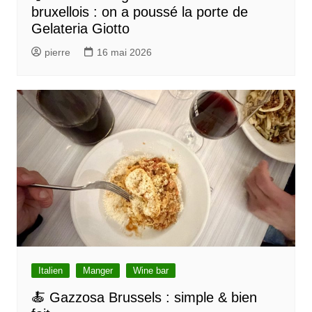
bruxellois : on a poussé la porte de
a
Gelateria Giotto
r
pierre
16 mai 2026
t
i
c
l
e
Italien
Manger
Wine bar
🍝 Gazzosa Brussels : simple & bien