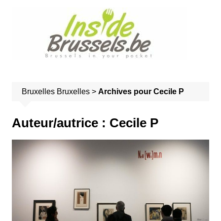
A
l
l
e
r
a
u
Bruxelles
Bruxelles
>
Archives pour Cecile P
c
o
n
Auteur/autrice :
Cecile P
t
e
n
u