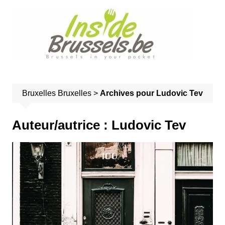
A
l
l
e
r
a
u
Bruxelles
Bruxelles
>
Archives pour Ludovic Tev
c
o
n
Auteur/autrice :
Ludovic Tev
t
e
n
u